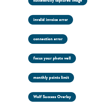
successfully captured image
invalid invoice error
connection error
focus your photo well
monthly points limit
Wolf Success Overlay