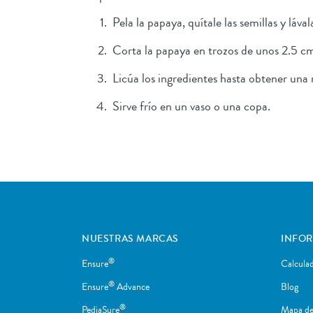
Pela la papaya, quítale las semillas y lával
Corta la papaya en trozos de unos 2.5 cm 
Licúa los ingredientes hasta obtener un
Sirve frío en un vaso o una copa.
NUESTRAS MARCAS
INFO
®
Ensure
Calcula
®
Ensure
Advance
Blog
®
PediaSure
Mapa del