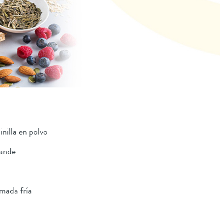
nilla en polvo
rande
mada fría