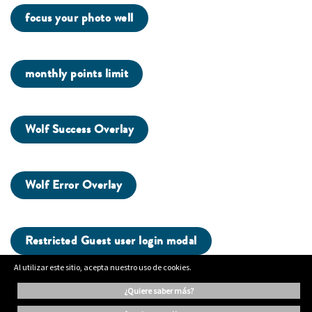
focus your photo well
monthly points limit
Wolf Success Overlay
Wolf Error Overlay
Restricted Guest user login modal
Al utilizar este sitio, acepta nuestro uso de cookies.
¿quiere saber más?
...