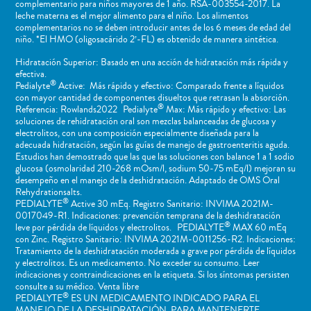
complementario para niños mayores de 1 año. RSA-003554-2017. La
leche materna es el mejor alimento para el niño. Los alimentos
complementarios no se deben introducir antes de los 6 meses de edad del
niño. *El HMO (oligosacárido 2’-FL) es obtenido de manera sintética.
Hidratación Superior: Basado en una acción de hidratación más rápida y
efectiva.
®
Pedialyte
Active: Más rápido y efectivo: Comparado frente a líquidos
con mayor cantidad de componentes disueltos que retrasan la absorción.
®
Referencia: Rowlands2022 Pedialyte
Max: Más rápido y efectivo: Las
soluciones de rehidratación oral son mezclas balanceadas de glucosa y
electrolitos, con una composición especialmente diseñada para la
adecuada hidratación, según las guías de manejo de gastroenteritis aguda.
Estudios han demostrado que las que las soluciones con balance 1 a 1 sodio
glucosa (osmolaridad 210-268 mOsm/l, sodium 50-75 mEq/l) mejoran su
desempeño en el manejo de la deshidratación. Adaptado de OMS Oral
Rehydrationsalts.
®
PEDIALYTE
Active 30 mEq. Registro Sanitario: INVIMA 2021M-
0017049-R1. Indicaciones: prevención temprana de la deshidratación
®
leve por pérdida de líquidos y electrolitos. PEDIALYTE
MAX 60 mEq
con Zinc. Registro Sanitario: INVIMA 2021M-0011256-R2. Indicaciones:
Tratamiento de la deshidratación moderada a grave por pérdida de líquidos
y electrolitos. Es un medicamento. No exceder su consumo. Leer
indicaciones y contraindicaciones en la etiqueta. Si los síntomas persisten
consulte a su médico. Venta libre
®
PEDIALYTE
ES UN MEDICAMENTO INDICADO PARA EL
MANEJO DE LA DESHIDRATACIÓN. PARA MANTENERTE