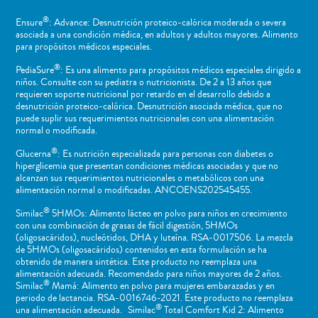
®
Ensure
: Advance: Desnutrición proteico-calórica moderada o severa
asociada a una condición médica, en adultos y adultos mayores. Alimento
para propósitos médicos especiales.
®
PediaSure
: Es una alimento para propósitos médicos especiales dirigido a
niños​. Consulte con su pediatra o nutricionista. De 2 a 13 años que
requieren soporte nutricional por retardo en el desarrollo debido a
desnutrición proteico-calórica. Desnutrición asociada médica, que no
puede suplir sus requerimientos nutricionales con una alimentación
normal o ​modificada.
®
Glucerna
: Es nutrición especializada para personas con diabetes o
hiperglicemia que presentan condiciones médicas asociadas y que no
alcanzan sus requerimientos nutricionales o metabólicos con una
alimentación normal o modificadas. ANCOENS202545455.
®
Similac
5HMOs: Alimento lácteo en polvo para niños en crecimiento
con una combinación de grasas de fácil digestión, 5HMOs
(oligosacáridos), nucleótidos, DHA y luteína. RSA-0017506. La mezcla
de 5HMOs (oligosacáridos) contenidos en esta formulación se ha
obtenido de manera sintética. Este producto no reemplaza una
alimentación adecuada. Recomendado para niños mayores de 2 años.
®
Similac
Mamá: Alimento en polvo para mujeres embarazadas y en
periodo de lactancia. RSA-0016746-2021. Este producto no reemplaza
®
una alimentación adecuada. Similac
Total Comfort Kid 2: Alimento