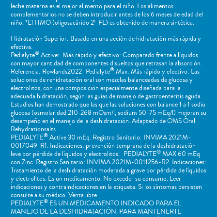
leche materna es el mejor alimento para el niño. Los alimentos
complementarios no se deben introducir antes de los 6 meses de edad del
niño. *El HMO (oligosacárido 2’-FL) es obtenido de manera sintética.
Hidratación Superior: Basado en una acción de hidratación más rápida y
efectiva.
®
Pedialyte
Active: Más rápido y efectivo: Comparado frente a líquidos
con mayor cantidad de componentes disueltos que retrasan la absorción.
®
Referencia: Rowlands2022 Pedialyte
Max: Más rápido y efectivo: Las
soluciones de rehidratación oral son mezclas balanceadas de glucosa y
electrolitos, con una composición especialmente diseñada para la
adecuada hidratación, según las guías de manejo de gastroenteritis aguda.
Estudios han demostrado que las que las soluciones con balance 1 a 1 sodio
glucosa (osmolaridad 210-268 mOsm/l, sodium 50-75 mEq/l) mejoran su
desempeño en el manejo de la deshidratación. Adaptado de OMS Oral
Rehydrationsalts.
®
PEDIALYTE
Active 30 mEq. Registro Sanitario: INVIMA 2021M-
0017049-R1. Indicaciones: prevención temprana de la deshidratación
®
leve por pérdida de líquidos y electrolitos. PEDIALYTE
MAX 60 mEq
con Zinc. Registro Sanitario: INVIMA 2021M-0011256-R2. Indicaciones:
Tratamiento de la deshidratación moderada a grave por pérdida de líquidos
y electrolitos. Es un medicamento. No exceder su consumo. Leer
indicaciones y contraindicaciones en la etiqueta. Si los síntomas persisten
consulte a su médico. Venta libre
®
PEDIALYTE
ES UN MEDICAMENTO INDICADO PARA EL
MANEJO DE LA DESHIDRATACIÓN. PARA MANTENERTE