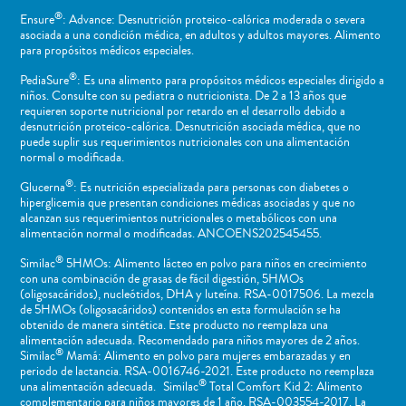
®
Ensure
: Advance: Desnutrición proteico-calórica moderada o severa
asociada a una condición médica, en adultos y adultos mayores. Alimento
para propósitos médicos especiales.
®
PediaSure
: Es una alimento para propósitos médicos especiales dirigido a
niños​. Consulte con su pediatra o nutricionista. De 2 a 13 años que
requieren soporte nutricional por retardo en el desarrollo debido a
desnutrición proteico-calórica. Desnutrición asociada médica, que no
puede suplir sus requerimientos nutricionales con una alimentación
normal o ​modificada.
®
Glucerna
: Es nutrición especializada para personas con diabetes o
hiperglicemia que presentan condiciones médicas asociadas y que no
alcanzan sus requerimientos nutricionales o metabólicos con una
alimentación normal o modificadas. ANCOENS202545455.
®
Similac
5HMOs: Alimento lácteo en polvo para niños en crecimiento
con una combinación de grasas de fácil digestión, 5HMOs
(oligosacáridos), nucleótidos, DHA y luteína. RSA-0017506. La mezcla
de 5HMOs (oligosacáridos) contenidos en esta formulación se ha
obtenido de manera sintética. Este producto no reemplaza una
alimentación adecuada. Recomendado para niños mayores de 2 años.
®
Similac
Mamá: Alimento en polvo para mujeres embarazadas y en
periodo de lactancia. RSA-0016746-2021. Este producto no reemplaza
®
una alimentación adecuada. Similac
Total Comfort Kid 2: Alimento
complementario para niños mayores de 1 año. RSA-003554-2017. La