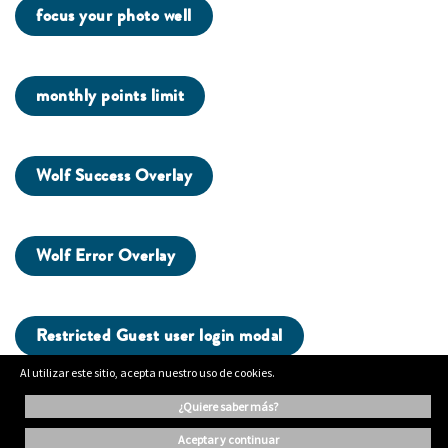
focus your photo well
monthly points limit
Wolf Success Overlay
Wolf Error Overlay
Restricted Guest user login modal
Al utilizar este sitio, acepta nuestro uso de cookies.
¿quiere saber más?
ading...
aceptar y continuar