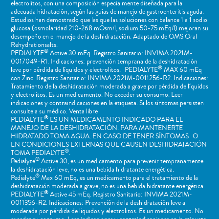
electrolitos, con una composición especialmente diseñada para la
adecuada hidratación, según las guías de manejo de gastroenteritis aguda.
Estudios han demostrado que las que las soluciones con balance 1 a 1 sodio
glucosa (osmolaridad 210-268 mOsm/l, sodium 50-75 mEq/l) mejoran su
desempeño en el manejo de la deshidratación. Adaptado de OMS Oral
Rehydrationsalts.
®
PEDIALYTE
Active 30 mEq. Registro Sanitario: INVIMA 2021M-
0017049-R1. Indicaciones: prevención temprana de la deshidratación
®
leve por pérdida de líquidos y electrolitos. PEDIALYTE
MAX 60 mEq
con Zinc. Registro Sanitario: INVIMA 2021M-0011256-R2. Indicaciones:
Tratamiento de la deshidratación moderada a grave por pérdida de líquidos
y electrolitos. Es un medicamento. No exceder su consumo. Leer
indicaciones y contraindicaciones en la etiqueta. Si los síntomas persisten
consulte a su médico. Venta libre
®
PEDIALYTE
ES UN MEDICAMENTO INDICADO PARA EL
MANEJO DE LA DESHIDRATACIÓN. PARA MANTENERTE
HIDRATADO TOMA AGUA. EN CASO DE TENER SÍNTOMAS O
EN CONDICIONES EXTERNAS QUE CAUSEN DESHIDRATACIÓN
®
TOMA PEDIALYTE
.
®
Pedialyte
Active 30, es un medicamento para prevenir tempranamente
la deshidratación leve, no es una bebida hidratante energética.
®
Pedialyte
Max 60 mEq, es un medicamento para el tratamiento de la
deshidratación moderada a grave, no es una bebida hidratante energética.
®
PEDIALYTE
Active 45 mEq. Registro Sanitario: INVIMA 2021M-
0011356-R2. Indicaciones: Prevención de la deshidratación leve a
moderada por pérdida de líquidos y electrolitos. Es un medicamento. No