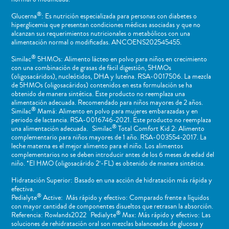
®
Glucerna
: Es nutrición especializada para personas con diabetes o
hiperglicemia que presentan condiciones médicas asociadas y que no
alcanzan sus requerimientos nutricionales o metabólicos con una
alimentación normal o modificadas. ANCOENS202545455.
®
Similac
5HMOs: Alimento lácteo en polvo para niños en crecimiento
con una combinación de grasas de fácil digestión, 5HMOs
(oligosacáridos), nucleótidos, DHA y luteína. RSA-0017506. La mezcla
de 5HMOs (oligosacáridos) contenidos en esta formulación se ha
obtenido de manera sintética. Este producto no reemplaza una
alimentación adecuada. Recomendado para niños mayores de 2 años.
®
Similac
Mamá: Alimento en polvo para mujeres embarazadas y en
periodo de lactancia. RSA-0016746-2021. Este producto no reemplaza
®
una alimentación adecuada. Similac
Total Comfort Kid 2: Alimento
complementario para niños mayores de 1 año. RSA-003554-2017. La
leche materna es el mejor alimento para el niño. Los alimentos
complementarios no se deben introducir antes de los 6 meses de edad del
niño. *El HMO (oligosacárido 2’-FL) es obtenido de manera sintética.
Hidratación Superior: Basado en una acción de hidratación más rápida y
efectiva.
®
Pedialyte
Active: Más rápido y efectivo: Comparado frente a líquidos
con mayor cantidad de componentes disueltos que retrasan la absorción.
®
Referencia: Rowlands2022 Pedialyte
Max: Más rápido y efectivo: Las
soluciones de rehidratación oral son mezclas balanceadas de glucosa y