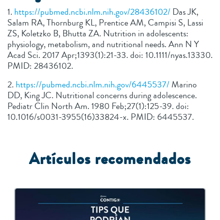
1.
https://pubmed.ncbi.nlm.nih.gov/28436102/
Das JK,
Salam RA, Thornburg KL, Prentice AM, Campisi S, Lassi
ZS, Koletzko B, Bhutta ZA. Nutrition in adolescents:
physiology, metabolism, and nutritional needs. Ann N Y
Acad Sci. 2017 Apr;1393(1):21-33. doi: 10.1111/nyas.13330.
PMID: 28436102.
2.
https://pubmed.ncbi.nlm.nih.gov/6445537/
Marino
DD, King JC. Nutritional concerns during adolescence.
Pediatr Clin North Am. 1980 Feb;27(1):125-39. doi:
10.1016/s0031-3955(16)33824-x. PMID: 6445537.
Artículos recomendados