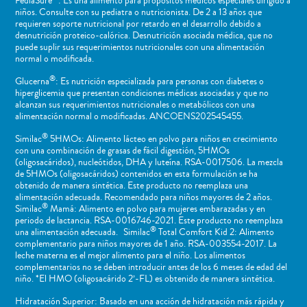
PediaSure
: Es una alimento para propósitos médicos especiales dirigido a
niños​. Consulte con su pediatra o nutricionista. De 2 a 13 años que
requieren soporte nutricional por retardo en el desarrollo debido a
desnutrición proteico-calórica. Desnutrición asociada médica, que no
puede suplir sus requerimientos nutricionales con una alimentación
normal o ​modificada.
®
Glucerna
: Es nutrición especializada para personas con diabetes o
hiperglicemia que presentan condiciones médicas asociadas y que no
alcanzan sus requerimientos nutricionales o metabólicos con una
alimentación normal o modificadas. ANCOENS202545455.
®
Similac
5HMOs: Alimento lácteo en polvo para niños en crecimiento
con una combinación de grasas de fácil digestión, 5HMOs
(oligosacáridos), nucleótidos, DHA y luteína. RSA-0017506. La mezcla
de 5HMOs (oligosacáridos) contenidos en esta formulación se ha
obtenido de manera sintética. Este producto no reemplaza una
alimentación adecuada. Recomendado para niños mayores de 2 años.
®
Similac
Mamá: Alimento en polvo para mujeres embarazadas y en
periodo de lactancia. RSA-0016746-2021. Este producto no reemplaza
®
una alimentación adecuada. Similac
Total Comfort Kid 2: Alimento
complementario para niños mayores de 1 año. RSA-003554-2017. La
leche materna es el mejor alimento para el niño. Los alimentos
complementarios no se deben introducir antes de los 6 meses de edad del
niño. *El HMO (oligosacárido 2’-FL) es obtenido de manera sintética.
Hidratación Superior: Basado en una acción de hidratación más rápida y