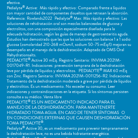
efectiva.
®
Pedialyte
Active: Más rápido y efectivo: Comparado frente a líquidos
con mayor cantidad de componentes disueltos que retrasan la absorción.
®
Referencia: Rowlands2022 Pedialyte
Max: Más rápido y efectivo: Las
soluciones de rehidratación oral son mezclas balanceadas de glucosa y
electrolitos, con una composición especialmente diseñada para la
adecuada hidratación, según las guías de manejo de gastroenteritis aguda.
Estudios han demostrado que las que las soluciones con balance 1 a 1 sodio
glucosa (osmolaridad 210-268 mOsm/l, sodium 50-75 mEq/l) mejoran su
desempeño en el manejo de la deshidratación. Adaptado de OMS Oral
Rehydrationsalts.
®
PEDIALYTE
Active 30 mEq. Registro Sanitario: INVIMA 2021M-
0017049-R1. Indicaciones: prevención temprana de la deshidratación
®
leve por pérdida de líquidos y electrolitos. PEDIALYTE
MAX 60 mEq
con Zinc. Registro Sanitario: INVIMA 2021M-0011256-R2. Indicaciones:
Tratamiento de la deshidratación moderada a grave por pérdida de líquidos
y electrolitos. Es un medicamento. No exceder su consumo. Leer
indicaciones y contraindicaciones en la etiqueta. Si los síntomas persisten
consulte a su médico. Venta libre
®
PEDIALYTE
ES UN MEDICAMENTO INDICADO PARA EL
MANEJO DE LA DESHIDRATACIÓN. PARA MANTENERTE
HIDRATADO TOMA AGUA. EN CASO DE TENER SÍNTOMAS O
EN CONDICIONES EXTERNAS QUE CAUSEN DESHIDRATACIÓN
®
TOMA PEDIALYTE
.
®
Pedialyte
Active 30, es un medicamento para prevenir tempranamente
la deshidratación leve, no es una bebida hidratante energética.
®