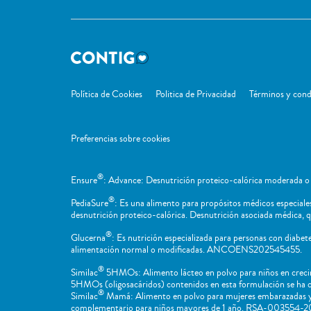
Política de Cookies
Politica de Privacidad
Términos y cond
Preferencias sobre cookies
®
Ensure
: Advance: Desnutrición proteico-calórica moderada o 
®
PediaSure
: Es una alimento para propósitos médicos especiales 
desnutrición proteico-calórica. Desnutrición asociada médica, q
®
Glucerna
: Es nutrición especializada para personas con diabe
alimentación normal o modificadas. ANCOENS202545455.
®
Similac
5HMOs: Alimento lácteo en polvo para niños en creci
5HMOs (oligosacáridos) contenidos en esta formulación se ha
®
Similac
Mamá: Alimento en polvo para mujeres embarazadas y
complementario para niños mayores de 1 año. RSA-003554-2017. 