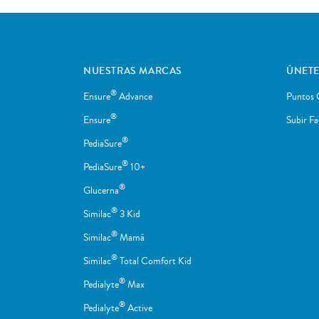
NUESTRAS MARCAS
ÚNETE
®
Ensure
Advance
Puntos 
®
Ensure
Subir Fa
®
PediaSure
®
PediaSure
10+
®
Glucerna
®
Similac
3 Kid
®
Similac
Mamá
®
Similac
Total Comfort Kid
®
Pedialyte
Max
®
Pedialyte
Active