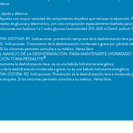
ética.
rápida y efectiva.
líquidos con mayor cantidad de componentes disueltos que retrasan la absorción.
nceadas de glucosa y electrolitos, con una composición especialmente diseñada para 
s soluciones con balance 1 a 1 sodio glucosa (osmolaridad 210-268 mOsm/l, sodiu
M-0017049-R1. Indicaciones: prevención temprana de la deshidratación leve por
ndicaciones: Tratamiento de la deshidratación moderada a grave por pérdida de l
Si los síntomas persisten consulte a su médico. Venta libre
L MANEJO DE LA DESHIDRATACIÓN. PARA MANTENERTE HIDRATADO 
®
CIÓN TOMA PEDIALYTE
.
mente la deshidratación leve, no es una bebida hidratante energética.
de la deshidratación moderada a grave, no es una bebida hidratante energética.
M-0011356-R2. Indicaciones: Prevención de la deshidratación leve a moderada por
 etiqueta. Si los síntomas persisten consulte a su médico. Venta libre.