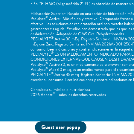
niño. *El HMO (oligosacárido 2’-FL) es obtenido de manera sint
Hidratación Superior: Basado en una acción de hidratación más 
®
Pedialyte
Active: Más rápido y efectivo: Comparado frente a 
efectivo: Las soluciones de rehidratación oral son mezclas bala
gastroenteritis aguda. Estudios han demostrado que las que la
deshidratación. Adaptado de OMS Oral Rehydrationsalts.
®
PEDIALYTE
Active 30 mEq. Registro Sanitario: INVIMA 2021
mEq con Zinc. Registro Sanitario: INVIMA 2021M-0011256-R2. I
consumo. Leer indicaciones y contraindicaciones en la etiqueta. 
®
PEDIALYTE
ES UN MEDICAMENTO INDICADO PARA E
CONDICIONES EXTERNAS QUE CAUSEN DESHIDRATA
®
Pedialyte
Active 30, es un medicamento para prevenir temprana
®
Pedialyte
Max 60 mEq, es un medicamento para el tratamiento 
®
PEDIALYTE
Active 45 mEq. Registro Sanitario: INVIMA 2021
exceder su consumo. Leer indicaciones y contraindicaciones en la
Consulte a su médico o nutricionista.
®
2026 Abbott
. Todos los derechos reservados.
Guest user popup