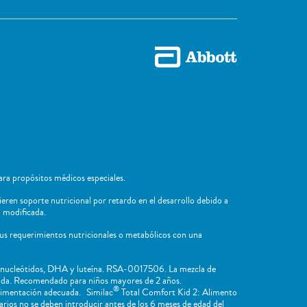
ra propósitos médicos especiales.
ieren soporte nutricional por retardo en el desarrollo debido a
 ​modificada.
sus requerimientos nutricionales o metabólicos con una
, nucleótidos, DHA y luteína. RSA-0017506. La mezcla de
cuada. Recomendado para niños mayores de 2 años.
®
limentación adecuada. Similac
Total Comfort Kid 2: Alimento
os no se deben introducir antes de los 6 meses de edad del