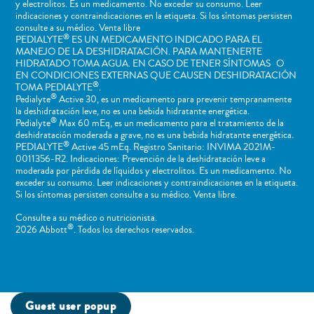
y electrolitos. Es un medicamento. No exceder su consumo. Leer
indicaciones y contraindicaciones en la etiqueta. Si los síntomas persisten
consulte a su médico. Venta libre
®
PEDIALYTE
ES UN MEDICAMENTO INDICADO PARA EL
MANEJO DE LA DESHIDRATACIÓN. PARA MANTENERTE
HIDRATADO TOMA AGUA. EN CASO DE TENER SÍNTOMAS O
EN CONDICIONES EXTERNAS QUE CAUSEN DESHIDRATACIÓN
®
TOMA PEDIALYTE
.
®
Pedialyte
Active 30, es un medicamento para prevenir tempranamente
la deshidratación leve, no es una bebida hidratante energética.
®
Pedialyte
Max 60 mEq, es un medicamento para el tratamiento de la
deshidratación moderada a grave, no es una bebida hidratante energética.
®
PEDIALYTE
Active 45 mEq. Registro Sanitario: INVIMA 2021M-
0011356-R2. Indicaciones: Prevención de la deshidratación leve a
moderada por pérdida de líquidos y electrolitos. Es un medicamento. No
exceder su consumo. Leer indicaciones y contraindicaciones en la etiqueta.
Si los síntomas persisten consulte a su médico. Venta libre.
Consulte a su médico o nutricionista.
®
2026 Abbott
. Todos los derechos reservados.
Guest user popup