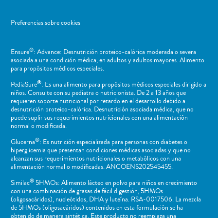
Preferencias sobre cookies
®
Ensure
: Advance: Desnutrición proteico-calórica moderada o severa
asociada a una condición médica, en adultos y adultos mayores. Alimento
para propósitos médicos especiales.
®
PediaSure
: Es una alimento para propósitos médicos especiales dirigido a
niños​. Consulte con su pediatra o nutricionista. De 2 a 13 años que
requieren soporte nutricional por retardo en el desarrollo debido a
desnutrición proteico-calórica. Desnutrición asociada médica, que no
puede suplir sus requerimientos nutricionales con una alimentación
normal o ​modificada.
®
Glucerna
: Es nutrición especializada para personas con diabetes o
hiperglicemia que presentan condiciones médicas asociadas y que no
alcanzan sus requerimientos nutricionales o metabólicos con una
alimentación normal o modificadas. ANCOENS202545455.
®
Similac
5HMOs: Alimento lácteo en polvo para niños en crecimiento
con una combinación de grasas de fácil digestión, 5HMOs
(oligosacáridos), nucleótidos, DHA y luteína. RSA-0017506. La mezcla
de 5HMOs (oligosacáridos) contenidos en esta formulación se ha
obtenido de manera sintética. Este producto no reemplaza una