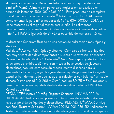
alimentación adecuada. Recomendado para niños mayores de 2 años.
®
Similac
Mamá: Alimento en polvo para mujeres embarazadas y en
periodo de lactancia. RSA-0016746-2021. Este producto no reemplaza
®
una alimentación adecuada. Similac
Total Comfort Kid 2: Alimento
complementario para niños mayores de 1 año. RSA-003554-2017. La
leche materna es el mejor alimento para el niño. Los alimentos
complementarios no se deben introducir antes de los 6 meses de edad del
niño. *El HMO (oligosacárido 2’-FL) es obtenido de manera sintética.
Hidratación Superior: Basado en una acción de hidratación más rápida y
efectiva.
®
Pedialyte
Active: Más rápido y efectivo: Comparado frente a líquidos
con mayor cantidad de componentes disueltos que retrasan la absorción.
®
Referencia: Rowlands2022 Pedialyte
Max: Más rápido y efectivo: Las
soluciones de rehidratación oral son mezclas balanceadas de glucosa y
electrolitos, con una composición especialmente diseñada para la
adecuada hidratación, según las guías de manejo de gastroenteritis aguda.
Estudios han demostrado que las que las soluciones con balance 1 a 1 sodio
glucosa (osmolaridad 210-268 mOsm/l, sodium 50-75 mEq/l) mejoran su
desempeño en el manejo de la deshidratación. Adaptado de OMS Oral
Rehydrationsalts.
®
PEDIALYTE
Active 30 mEq. Registro Sanitario: INVIMA 2021M-
0017049-R1. Indicaciones: prevención temprana de la deshidratación
®
leve por pérdida de líquidos y electrolitos. PEDIALYTE
MAX 60 mEq
con Zinc. Registro Sanitario: INVIMA 2021M-0011256-R2. Indicaciones:
Tratamiento de la deshidratación moderada a grave por pérdida de líquidos