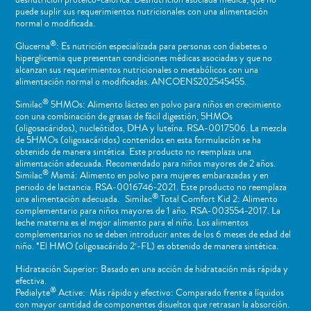
desnutrición proteico-calórica. Desnutrición asociada médica, que no
puede suplir sus requerimientos nutricionales con una alimentación
normal o ​modificada.
®
Glucerna
: Es nutrición especializada para personas con diabetes o
hiperglicemia que presentan condiciones médicas asociadas y que no
alcanzan sus requerimientos nutricionales o metabólicos con una
alimentación normal o modificadas. ANCOENS202545455.
®
Similac
5HMOs: Alimento lácteo en polvo para niños en crecimiento
con una combinación de grasas de fácil digestión, 5HMOs
(oligosacáridos), nucleótidos, DHA y luteína. RSA-0017506. La mezcla
de 5HMOs (oligosacáridos) contenidos en esta formulación se ha
obtenido de manera sintética. Este producto no reemplaza una
alimentación adecuada. Recomendado para niños mayores de 2 años.
®
Similac
Mamá: Alimento en polvo para mujeres embarazadas y en
periodo de lactancia. RSA-0016746-2021. Este producto no reemplaza
®
una alimentación adecuada. Similac
Total Comfort Kid 2: Alimento
complementario para niños mayores de 1 año. RSA-003554-2017. La
leche materna es el mejor alimento para el niño. Los alimentos
complementarios no se deben introducir antes de los 6 meses de edad del
niño. *El HMO (oligosacárido 2’-FL) es obtenido de manera sintética.
Hidratación Superior: Basado en una acción de hidratación más rápida y
efectiva.
®
Pedialyte
Active: Más rápido y efectivo: Comparado frente a líquidos
con mayor cantidad de componentes disueltos que retrasan la absorción.