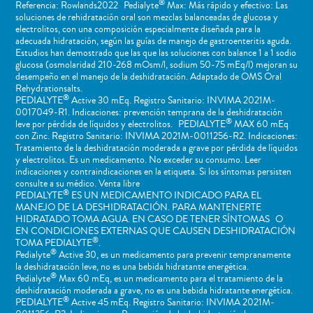
®
Referencia: Rowlands2022 Pedialyte
Max: Más rápido y efectivo: Las
soluciones de rehidratación oral son mezclas balanceadas de glucosa y
electrolitos, con una composición especialmente diseñada para la
adecuada hidratación, según las guías de manejo de gastroenteritis aguda.
Estudios han demostrado que las que las soluciones con balance 1 a 1 sodio
glucosa (osmolaridad 210-268 mOsm/l, sodium 50-75 mEq/l) mejoran su
desempeño en el manejo de la deshidratación. Adaptado de OMS Oral
Rehydrationsalts.
®
PEDIALYTE
Active 30 mEq. Registro Sanitario: INVIMA 2021M-
0017049-R1. Indicaciones: prevención temprana de la deshidratación
®
leve por pérdida de líquidos y electrolitos. PEDIALYTE
MAX 60 mEq
con Zinc. Registro Sanitario: INVIMA 2021M-0011256-R2. Indicaciones:
Tratamiento de la deshidratación moderada a grave por pérdida de líquidos
y electrolitos. Es un medicamento. No exceder su consumo. Leer
indicaciones y contraindicaciones en la etiqueta. Si los síntomas persisten
consulte a su médico. Venta libre
®
PEDIALYTE
ES UN MEDICAMENTO INDICADO PARA EL
MANEJO DE LA DESHIDRATACIÓN. PARA MANTENERTE
HIDRATADO TOMA AGUA. EN CASO DE TENER SÍNTOMAS O
EN CONDICIONES EXTERNAS QUE CAUSEN DESHIDRATACIÓN
®
TOMA PEDIALYTE
.
®
Pedialyte
Active 30, es un medicamento para prevenir tempranamente
la deshidratación leve, no es una bebida hidratante energética.
®
Pedialyte
Max 60 mEq, es un medicamento para el tratamiento de la
deshidratación moderada a grave, no es una bebida hidratante energética.
®
PEDIALYTE
Active 45 mEq. Registro Sanitario: INVIMA 2021M-