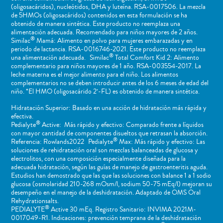
(oligosacáridos), nucleótidos, DHA y luteína. RSA-0017506. La mezcla
de 5HMOs (oligosacáridos) contenidos en esta formulación se ha
obtenido de manera sintética. Este producto no reemplaza una
alimentación adecuada. Recomendado para niños mayores de 2 años.
®
Similac
Mamá: Alimento en polvo para mujeres embarazadas y en
periodo de lactancia. RSA-0016746-2021. Este producto no reemplaza
®
una alimentación adecuada. Similac
Total Comfort Kid 2: Alimento
complementario para niños mayores de 1 año. RSA-003554-2017. La
leche materna es el mejor alimento para el niño. Los alimentos
complementarios no se deben introducir antes de los 6 meses de edad del
niño. *El HMO (oligosacárido 2’-FL) es obtenido de manera sintética.
Hidratación Superior: Basado en una acción de hidratación más rápida y
efectiva.
®
Pedialyte
Active: Más rápido y efectivo: Comparado frente a líquidos
con mayor cantidad de componentes disueltos que retrasan la absorción.
®
Referencia: Rowlands2022 Pedialyte
Max: Más rápido y efectivo: Las
soluciones de rehidratación oral son mezclas balanceadas de glucosa y
electrolitos, con una composición especialmente diseñada para la
adecuada hidratación, según las guías de manejo de gastroenteritis aguda.
Estudios han demostrado que las que las soluciones con balance 1 a 1 sodio
glucosa (osmolaridad 210-268 mOsm/l, sodium 50-75 mEq/l) mejoran su
desempeño en el manejo de la deshidratación. Adaptado de OMS Oral
Rehydrationsalts.
®
PEDIALYTE
Active 30 mEq. Registro Sanitario: INVIMA 2021M-
0017049-R1. Indicaciones: prevención temprana de la deshidratación