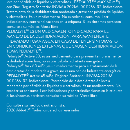
®
leve por pérdida de líquidos y electrolitos. PEDIALYTE
MAX 60 mEq
con Zinc. Registro Sanitario: INVIMA 2021M-0011256-R2. Indicaciones:
Tratamiento de la deshidratación moderada a grave por pérdida de líquidos
y electrolitos. Es un medicamento. No exceder su consumo. Leer
indicaciones y contraindicaciones en la etiqueta. Si los síntomas persisten
consulte a su médico. Venta libre
®
PEDIALYTE
ES UN MEDICAMENTO INDICADO PARA EL
MANEJO DE LA DESHIDRATACIÓN. PARA MANTENERTE
HIDRATADO TOMA AGUA. EN CASO DE TENER SÍNTOMAS O
EN CONDICIONES EXTERNAS QUE CAUSEN DESHIDRATACIÓN
®
TOMA PEDIALYTE
.
®
Pedialyte
Active 30, es un medicamento para prevenir tempranamente
la deshidratación leve, no es una bebida hidratante energética.
®
Pedialyte
Max 60 mEq, es un medicamento para el tratamiento de la
deshidratación moderada a grave, no es una bebida hidratante energética.
®
PEDIALYTE
Active 45 mEq. Registro Sanitario: INVIMA 2021M-
0011356-R2. Indicaciones: Prevención de la deshidratación leve a
moderada por pérdida de líquidos y electrolitos. Es un medicamento. No
exceder su consumo. Leer indicaciones y contraindicaciones en la etiqueta.
Si los síntomas persisten consulte a su médico. Venta libre.
Consulte a su médico o nutricionista.
®
2026 Abbott
. Todos los derechos reservados.