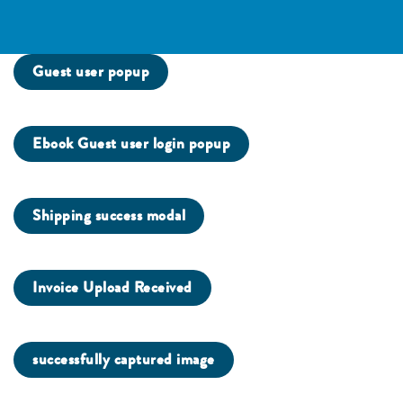
Guest user popup
Ebook Guest user login popup
Shipping success modal
Invoice Upload Received
successfully captured image