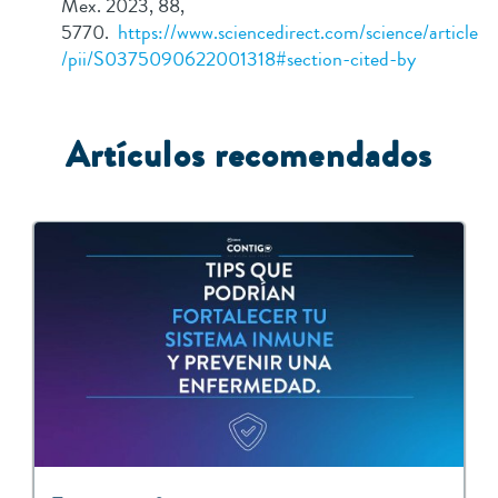
Mex. 2023, 88,
5770.
https://www.sciencedirect.com/science/article
/pii/S0375090622001318#section-cited-by
Artículos recomendados