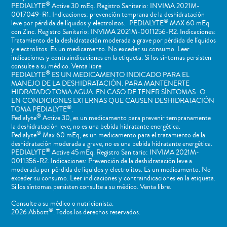
®
PEDIALYTE
Active 30 mEq. Registro Sanitario: INVIMA 2021M-
0017049-R1. Indicaciones: prevención temprana de la deshidratación
®
leve por pérdida de líquidos y electrolitos. PEDIALYTE
MAX 60 mEq
con Zinc. Registro Sanitario: INVIMA 2021M-0011256-R2. Indicaciones:
Tratamiento de la deshidratación moderada a grave por pérdida de líquidos
y electrolitos. Es un medicamento. No exceder su consumo. Leer
indicaciones y contraindicaciones en la etiqueta. Si los síntomas persisten
consulte a su médico. Venta libre
®
PEDIALYTE
ES UN MEDICAMENTO INDICADO PARA EL
MANEJO DE LA DESHIDRATACIÓN. PARA MANTENERTE
HIDRATADO TOMA AGUA. EN CASO DE TENER SÍNTOMAS O
EN CONDICIONES EXTERNAS QUE CAUSEN DESHIDRATACIÓN
®
TOMA PEDIALYTE
.
®
Pedialyte
Active 30, es un medicamento para prevenir tempranamente
la deshidratación leve, no es una bebida hidratante energética.
®
Pedialyte
Max 60 mEq, es un medicamento para el tratamiento de la
deshidratación moderada a grave, no es una bebida hidratante energética.
®
PEDIALYTE
Active 45 mEq. Registro Sanitario: INVIMA 2021M-
0011356-R2. Indicaciones: Prevención de la deshidratación leve a
moderada por pérdida de líquidos y electrolitos. Es un medicamento. No
exceder su consumo. Leer indicaciones y contraindicaciones en la etiqueta.
Si los síntomas persisten consulte a su médico. Venta libre.
Consulte a su médico o nutricionista.
®
2026 Abbott
. Todos los derechos reservados.