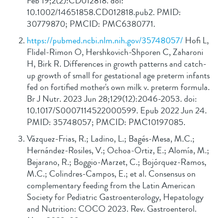
Feb 19;2(2):CD012818. doi:
10.1002/14651858.CD012818.pub2. PMID:
30779870; PMCID: PMC6380771.
https://pubmed.ncbi.nlm.nih.gov/35748057/
Hofi L,
Flidel-Rimon O, Hershkovich-Shporen C, Zaharoni
H, Birk R. Differences in growth patterns and catch-
up growth of small for gestational age preterm infants
fed on fortified mother's own milk v. preterm formula.
Br J Nutr. 2023 Jun 28;129(12):2046-2053. doi:
10.1017/S0007114522000599. Epub 2022 Jun 24.
PMID: 35748057; PMCID: PMC10197085.
Vázquez-Frias, R.; Ladino, L.; Bagés-Mesa, M.C.;
Hernández-Rosiles, V.; Ochoa-Ortiz, E.; Alomía, M.;
Bejarano, R.; Boggio-Marzet, C.; Bojórquez-Ramos,
M.C.; Colindres-Campos, E.; et al. Consensus on
complementary feeding from the Latin American
Society for Pediatric Gastroenterology, Hepatology
and Nutrition: COCO 2023. Rev. Gastroenterol.