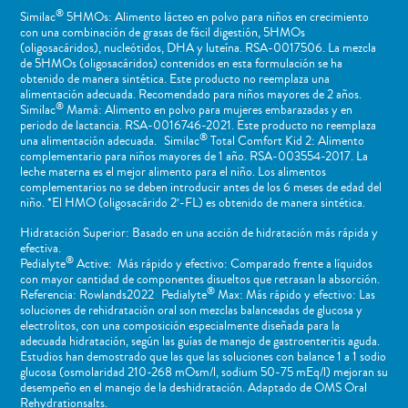
®
Similac
5HMOs: Alimento lácteo en polvo para niños en crecimiento
con una combinación de grasas de fácil digestión, 5HMOs
(oligosacáridos), nucleótidos, DHA y luteína. RSA-0017506. La mezcla
de 5HMOs (oligosacáridos) contenidos en esta formulación se ha
obtenido de manera sintética. Este producto no reemplaza una
alimentación adecuada. Recomendado para niños mayores de 2 años.
®
Similac
Mamá: Alimento en polvo para mujeres embarazadas y en
periodo de lactancia. RSA-0016746-2021. Este producto no reemplaza
®
una alimentación adecuada. Similac
Total Comfort Kid 2: Alimento
complementario para niños mayores de 1 año. RSA-003554-2017. La
leche materna es el mejor alimento para el niño. Los alimentos
complementarios no se deben introducir antes de los 6 meses de edad del
niño. *El HMO (oligosacárido 2’-FL) es obtenido de manera sintética.
Hidratación Superior: Basado en una acción de hidratación más rápida y
efectiva.
®
Pedialyte
Active: Más rápido y efectivo: Comparado frente a líquidos
con mayor cantidad de componentes disueltos que retrasan la absorción.
®
Referencia: Rowlands2022 Pedialyte
Max: Más rápido y efectivo: Las
soluciones de rehidratación oral son mezclas balanceadas de glucosa y
electrolitos, con una composición especialmente diseñada para la
adecuada hidratación, según las guías de manejo de gastroenteritis aguda.
Estudios han demostrado que las que las soluciones con balance 1 a 1 sodio
glucosa (osmolaridad 210-268 mOsm/l, sodium 50-75 mEq/l) mejoran su
desempeño en el manejo de la deshidratación. Adaptado de OMS Oral
Rehydrationsalts.