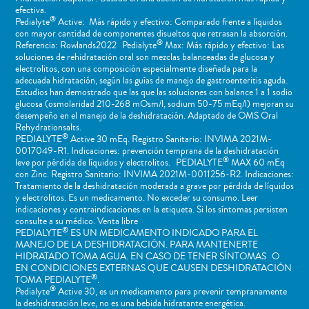
efectiva.
®
Pedialyte
Active: Más rápido y efectivo: Comparado frente a líquidos
con mayor cantidad de componentes disueltos que retrasan la absorción.
®
Referencia: Rowlands2022 Pedialyte
Max: Más rápido y efectivo: Las
soluciones de rehidratación oral son mezclas balanceadas de glucosa y
electrolitos, con una composición especialmente diseñada para la
adecuada hidratación, según las guías de manejo de gastroenteritis aguda.
Estudios han demostrado que las que las soluciones con balance 1 a 1 sodio
glucosa (osmolaridad 210-268 mOsm/l, sodium 50-75 mEq/l) mejoran su
desempeño en el manejo de la deshidratación. Adaptado de OMS Oral
Rehydrationsalts.
®
PEDIALYTE
Active 30 mEq. Registro Sanitario: INVIMA 2021M-
0017049-R1. Indicaciones: prevención temprana de la deshidratación
®
leve por pérdida de líquidos y electrolitos. PEDIALYTE
MAX 60 mEq
con Zinc. Registro Sanitario: INVIMA 2021M-0011256-R2. Indicaciones:
Tratamiento de la deshidratación moderada a grave por pérdida de líquidos
y electrolitos. Es un medicamento. No exceder su consumo. Leer
indicaciones y contraindicaciones en la etiqueta. Si los síntomas persisten
consulte a su médico. Venta libre
®
PEDIALYTE
ES UN MEDICAMENTO INDICADO PARA EL
MANEJO DE LA DESHIDRATACIÓN. PARA MANTENERTE
HIDRATADO TOMA AGUA. EN CASO DE TENER SÍNTOMAS O
EN CONDICIONES EXTERNAS QUE CAUSEN DESHIDRATACIÓN
®
TOMA PEDIALYTE
.
®
Pedialyte
Active 30, es un medicamento para prevenir tempranamente
la deshidratación leve, no es una bebida hidratante energética.