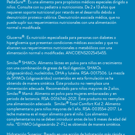
®
PediaSure
: Es una alimento para propósitos médicos especiales dirigido a
niños​. Consulte con su pediatra o nutricionista. De 2 a 13 años que
requieren soporte nutricional por retardo en el desarrollo debido a
desnutrición proteico-calórica. Desnutrición asociada médica, que no
puede suplir sus requerimientos nutricionales con una alimentación
normal o ​modificada.
®
Glucerna
: Es nutrición especializada para personas con diabetes o
hiperglicemia que presentan condiciones médicas asociadas y que no
alcanzan sus requerimientos nutricionales o metabólicos con una
alimentación normal o modificadas. ANCOENS202545455.
®
Similac
5HMOs: Alimento lácteo en polvo para niños en crecimiento
con una combinación de grasas de fácil digestión, 5HMOs
(oligosacáridos), nucleótidos, DHA y luteína. RSA-0017506. La mezcla
de 5HMOs (oligosacáridos) contenidos en esta formulación se ha
obtenido de manera sintética. Este producto no reemplaza una
alimentación adecuada. Recomendado para niños mayores de 2 años.
®
Similac
Mamá: Alimento en polvo para mujeres embarazadas y en
periodo de lactancia. RSA-0016746-2021. Este producto no reemplaza
®
una alimentación adecuada. Similac
Total Comfort Kid 2: Alimento
complementario para niños mayores de 1 año. RSA-003554-2017. La
leche materna es el mejor alimento para el niño. Los alimentos
complementarios no se deben introducir antes de los 6 meses de edad del
niño. *El HMO (oligosacárido 2’-FL) es obtenido de manera sintética.
Hidratación Superior: Basado en una acción de hidratación más rápida y