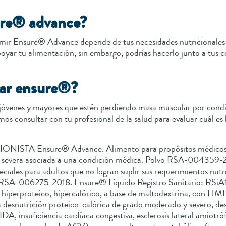
re® advance?
r Ensure® Advance depende de tus necesidades nutricionales y ob
ar tu alimentación, sin embargo, podrías hacerlo junto a tus c
mar ensure®?
jóvenes y mayores que estén perdiendo masa muscular por cond
s consultar con tu profesional de la salud para evaluar cuál es 
nsure® Advance. Alimento para propósitos médicos especi
 o severa asociada a una condición médica. Polvo RSA-004359-
ciales para adultos que no logran suplir sus requerimientos nut
 RSA-006275-2018. Ensure® Líquido Registro Sanitario: RSiA16
, hiperproteico, hipercalórico, a base de maltodextrina, con HMB
 desnutrición proteico-calórica de grado moderado y severo, desn
DA, insuficiencia cardíaca congestiva, esclerosis lateral amiot