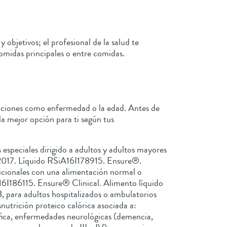
jetivos; el profesional de la salud te
omidas principales o entre comidas.
iciones como enfermedad o la edad. Antes de
la mejor opción para ti según tus
ales dirigido a adultos y adultos mayores
2017. Líquido RSiA16I178915. Ensure®.
ricionales con una alimentación normal o
I186115. Ensure® Clinical. Alimento líquido
, para adultos hospitalizados o ambulatorios
utrición proteico calórica asociada a:
rófica, enfermedades neurológicas (demencia,