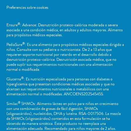
Preferencias sobre cookies
®
Ensure
: Advance: Desnutrición proteico-calórica moderada o severa
asociada a una condición médica, en adultos y adultos mayores. Alimento
para propósitos médicos especiales.
®
PediaSure
: Es una alimento para propósitos médicos especiales dirigido a
niños​. Consulte con su pediatra o nutricionista. De 2 a 13 años que
requieren soporte nutricional por retardo en el desarrollo debido a
desnutrición proteico-calórica. Desnutrición asociada médica, que no
puede suplir sus requerimientos nutricionales con una alimentación
normal o ​modificada.
®
Glucerna
: Es nutrición especializada para personas con diabetes o
hiperglicemia que presentan condiciones médicas asociadas y que no
alcanzan sus requerimientos nutricionales o metabólicos con una
alimentación normal o modificadas. ANCOENS202545455.
®
Similac
5HMOs: Alimento lácteo en polvo para niños en crecimiento
con una combinación de grasas de fácil digestión, 5HMOs
(oligosacáridos), nucleótidos, DHA y luteína. RSA-0017506. La mezcla
de 5HMOs (oligosacáridos) contenidos en esta formulación se ha
obtenido de manera sintética. Este producto no reemplaza una
alimentación adecuada. Recomendado para niños mayores de 2 años.