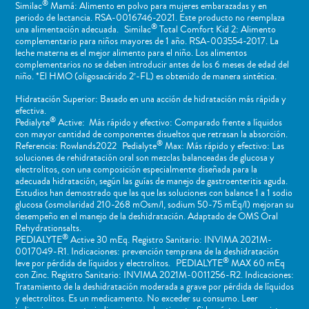
®
Similac
Mamá: Alimento en polvo para mujeres embarazadas y en
periodo de lactancia. RSA-0016746-2021. Este producto no reemplaza
®
una alimentación adecuada. Similac
Total Comfort Kid 2: Alimento
complementario para niños mayores de 1 año. RSA-003554-2017. La
leche materna es el mejor alimento para el niño. Los alimentos
complementarios no se deben introducir antes de los 6 meses de edad del
niño. *El HMO (oligosacárido 2’-FL) es obtenido de manera sintética.
Hidratación Superior: Basado en una acción de hidratación más rápida y
efectiva.
®
Pedialyte
Active: Más rápido y efectivo: Comparado frente a líquidos
con mayor cantidad de componentes disueltos que retrasan la absorción.
®
Referencia: Rowlands2022 Pedialyte
Max: Más rápido y efectivo: Las
soluciones de rehidratación oral son mezclas balanceadas de glucosa y
electrolitos, con una composición especialmente diseñada para la
adecuada hidratación, según las guías de manejo de gastroenteritis aguda.
Estudios han demostrado que las que las soluciones con balance 1 a 1 sodio
glucosa (osmolaridad 210-268 mOsm/l, sodium 50-75 mEq/l) mejoran su
desempeño en el manejo de la deshidratación. Adaptado de OMS Oral
Rehydrationsalts.
®
PEDIALYTE
Active 30 mEq. Registro Sanitario: INVIMA 2021M-
0017049-R1. Indicaciones: prevención temprana de la deshidratación
®
leve por pérdida de líquidos y electrolitos. PEDIALYTE
MAX 60 mEq
con Zinc. Registro Sanitario: INVIMA 2021M-0011256-R2. Indicaciones:
Tratamiento de la deshidratación moderada a grave por pérdida de líquidos
y electrolitos. Es un medicamento. No exceder su consumo. Leer