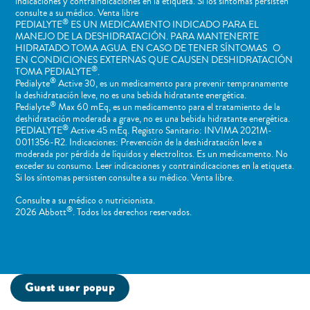
indicaciones y contraindicaciones en la etiqueta. Si los síntomas persisten
consulte a su médico. Venta libre
®
PEDIALYTE
ES UN MEDICAMENTO INDICADO PARA EL
MANEJO DE LA DESHIDRATACIÓN. PARA MANTENERTE
HIDRATADO TOMA AGUA. EN CASO DE TENER SÍNTOMAS O
EN CONDICIONES EXTERNAS QUE CAUSEN DESHIDRATACIÓN
®
TOMA PEDIALYTE
.
®
Pedialyte
Active 30, es un medicamento para prevenir tempranamente
la deshidratación leve, no es una bebida hidratante energética.
®
Pedialyte
Max 60 mEq, es un medicamento para el tratamiento de la
deshidratación moderada a grave, no es una bebida hidratante energética.
®
PEDIALYTE
Active 45 mEq. Registro Sanitario: INVIMA 2021M-
0011356-R2. Indicaciones: Prevención de la deshidratación leve a
moderada por pérdida de líquidos y electrolitos. Es un medicamento. No
exceder su consumo. Leer indicaciones y contraindicaciones en la etiqueta.
Si los síntomas persisten consulte a su médico. Venta libre.
Consulte a su médico o nutricionista.
®
2026 Abbott
. Todos los derechos reservados.
Guest user popup