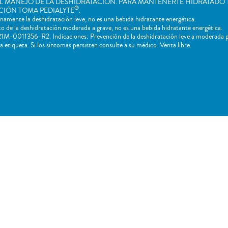
L MANEJO DE LA DESHIDRATACIÓN. PARA MANTENERTE HIDRATADO 
®
CIÓN TOMA PEDIALYTE
.
mente la deshidratación leve, no es una bebida hidratante energética.
de la deshidratación moderada a grave, no es una bebida hidratante energética.
M-0011356-R2. Indicaciones: Prevención de la deshidratación leve a moderada por
 etiqueta. Si los síntomas persisten consulte a su médico. Venta libre.