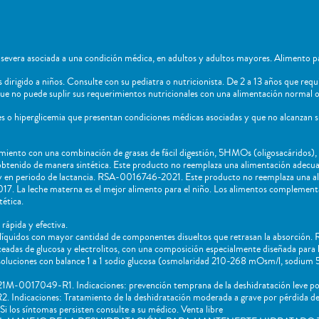
severa asociada a una condición médica, en adultos y adultos mayores. Alimento pa
dirigido a niños​. Consulte con su pediatra o nutricionista. De 2 a 13 años que requ
ue no puede suplir sus requerimientos nutricionales con una alimentación normal o
tes o hiperglicemia que presentan condiciones médicas asociadas y que no alcanzan 
miento con una combinación de grasas de fácil digestión, 5HMOs (oligosacáridos)
 obtenido de manera sintética. Este producto no reemplaza una alimentación ade
 en periodo de lactancia. RSA-0016746-2021. Este producto no reemplaza una a
La leche materna es el mejor alimento para el niño. Los alimentos complementari
ética.
rápida y efectiva.
líquidos con mayor cantidad de componentes disueltos que retrasan la absorción.
nceadas de glucosa y electrolitos, con una composición especialmente diseñada para 
s soluciones con balance 1 a 1 sodio glucosa (osmolaridad 210-268 mOsm/l, sodiu
M-0017049-R1. Indicaciones: prevención temprana de la deshidratación leve por
ndicaciones: Tratamiento de la deshidratación moderada a grave por pérdida de l
Si los síntomas persisten consulte a su médico. Venta libre