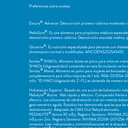
Preferencias sobre cookies
®
Ensure
: Advance: Desnutrición proteico-calórica moderada o 
®
PediaSure
: Es una alimento para propósitos médicos especiales 
desnutrición proteico-calórica. Desnutrición asociada médica, q
®
Glucerna
: Es nutrición especializada para personas con diabe
alimentación normal o modificadas. ANCOENS202545455.
®
Similac
5HMOs: Alimento lácteo en polvo para niños en creci
5HMOs (oligosacáridos) contenidos en esta formulación se ha
®
Similac
Mamá: Alimento en polvo para mujeres embarazadas y
complementario para niños mayores de 1 año. RSA-003554-2017. 
niño. *El HMO (oligosacárido 2’-FL) es obtenido de manera sint
Hidratación Superior: Basado en una acción de hidratación más 
®
Pedialyte
Active: Más rápido y efectivo: Comparado frente a 
efectivo: Las soluciones de rehidratación oral son mezclas bala
gastroenteritis aguda. Estudios han demostrado que las que la
deshidratación. Adaptado de OMS Oral Rehydrationsalts.
®
PEDIALYTE
Active 30 mEq. Registro Sanitario: INVIMA 2021
mEq con Zinc. Registro Sanitario: INVIMA 2021M-0011256-R2. I
consumo. Leer indicaciones y contraindicaciones en la etiqueta. 
®