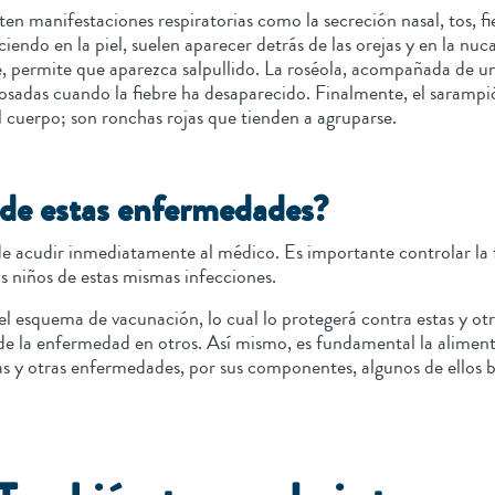
en manifestaciones respiratorias como la secreción nasal, tos, fie
iendo en la piel, suelen aparecer detrás de las orejas y en la n
ve, permite que aparezca salpullido. La roséola, acompañada de 
osadas cuando la fiebre ha desaparecido. Finalmente, el sarampión
el cuerpo; son ronchas rojas que tienden a agruparse.
 de estas enfermedades?
 acudir inmediatamente al médico. Es importante controlar la fie
ros niños de estas mismas infecciones.
el esquema de vacunación, lo cual lo protegerá contra estas y otr
de la enfermedad en otros. Así mismo, es fundamental la aliment
as y otras enfermedades, por sus componentes, algunos de ellos 