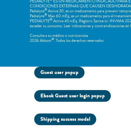
PEDIALYTE
ES UN MEDICAMENTO INDICADO PARA E
CONDICIONES EXTERNAS QUE CAUSEN DESHIDRATA
®
Pedialyte
Active 30, es un medicamento para prevenir temprana
®
Pedialyte
Max 60 mEq, es un medicamento para el tratamiento 
®
PEDIALYTE
Active 45 mEq. Registro Sanitario: INVIMA 2021
exceder su consumo. Leer indicaciones y contraindicaciones en la
Consulte a su médico o nutricionista.
®
2026 Abbott
. Todos los derechos reservados.
Guest user popup
Ebook Guest user login popup
Shipping success modal