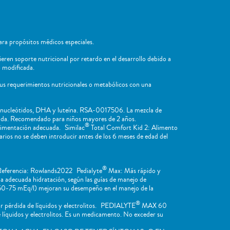
ra propósitos médicos especiales.
ieren soporte nutricional por retardo en el desarrollo debido a
 ​modificada.
sus requerimientos nutricionales o metabólicos con una
, nucleótidos, DHA y luteína. RSA-0017506. La mezcla de
cuada. Recomendado para niños mayores de 2 años.
®
limentación adecuada. Similac
Total Comfort Kid 2: Alimento
os no se deben introducir antes de los 6 meses de edad del
®
 Referencia: Rowlands2022 Pedialyte
Max: Más rápido y
la adecuada hidratación, según las guías de manejo de
m 50-75 mEq/l) mejoran su desempeño en el manejo de la
®
 pérdida de líquidos y electrolitos. PEDIALYTE
MAX 60
íquidos y electrolitos. Es un medicamento. No exceder su