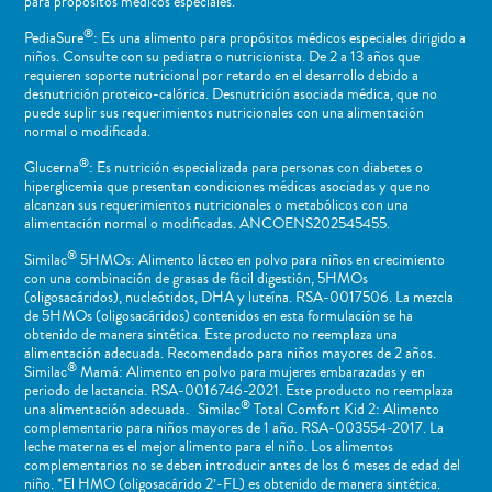
para propósitos médicos especiales.
®
PediaSure
: Es una alimento para propósitos médicos especiales dirigido a
niños​. Consulte con su pediatra o nutricionista. De 2 a 13 años que
requieren soporte nutricional por retardo en el desarrollo debido a
desnutrición proteico-calórica. Desnutrición asociada médica, que no
puede suplir sus requerimientos nutricionales con una alimentación
normal o ​modificada.
®
Glucerna
: Es nutrición especializada para personas con diabetes o
hiperglicemia que presentan condiciones médicas asociadas y que no
alcanzan sus requerimientos nutricionales o metabólicos con una
alimentación normal o modificadas. ANCOENS202545455.
®
Similac
5HMOs: Alimento lácteo en polvo para niños en crecimiento
con una combinación de grasas de fácil digestión, 5HMOs
(oligosacáridos), nucleótidos, DHA y luteína. RSA-0017506. La mezcla
de 5HMOs (oligosacáridos) contenidos en esta formulación se ha
obtenido de manera sintética. Este producto no reemplaza una
alimentación adecuada. Recomendado para niños mayores de 2 años.
®
Similac
Mamá: Alimento en polvo para mujeres embarazadas y en
periodo de lactancia. RSA-0016746-2021. Este producto no reemplaza
®
una alimentación adecuada. Similac
Total Comfort Kid 2: Alimento
complementario para niños mayores de 1 año. RSA-003554-2017. La
leche materna es el mejor alimento para el niño. Los alimentos
complementarios no se deben introducir antes de los 6 meses de edad del
niño. *El HMO (oligosacárido 2’-FL) es obtenido de manera sintética.