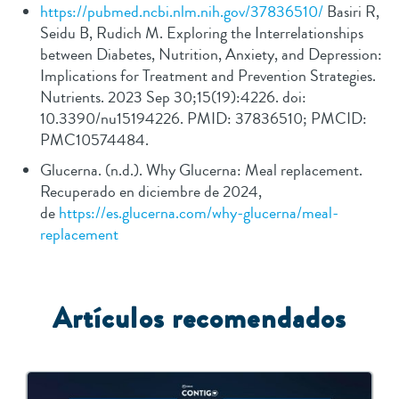
https://pubmed.ncbi.nlm.nih.gov/37836510/
Basiri R,
Seidu B, Rudich M. Exploring the Interrelationships
between Diabetes, Nutrition, Anxiety, and Depression:
Implications for Treatment and Prevention Strategies.
Nutrients. 2023 Sep 30;15(19):4226. doi:
10.3390/nu15194226. PMID: 37836510; PMCID:
PMC10574484.
Glucerna. (n.d.). Why Glucerna: Meal replacement.
Recuperado en diciembre de 2024,
de
https://es.glucerna.com/why-glucerna/meal-
replacement
A
rtículos recomendados