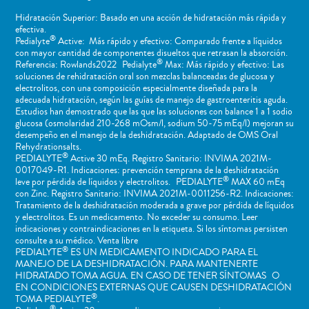
Hidratación Superior: Basado en una acción de hidratación más rápida y
efectiva.
®
Pedialyte
Active: Más rápido y efectivo: Comparado frente a líquidos
con mayor cantidad de componentes disueltos que retrasan la absorción.
®
Referencia: Rowlands2022 Pedialyte
Max: Más rápido y efectivo: Las
soluciones de rehidratación oral son mezclas balanceadas de glucosa y
electrolitos, con una composición especialmente diseñada para la
adecuada hidratación, según las guías de manejo de gastroenteritis aguda.
Estudios han demostrado que las que las soluciones con balance 1 a 1 sodio
glucosa (osmolaridad 210-268 mOsm/l, sodium 50-75 mEq/l) mejoran su
desempeño en el manejo de la deshidratación. Adaptado de OMS Oral
Rehydrationsalts.
®
PEDIALYTE
Active 30 mEq. Registro Sanitario: INVIMA 2021M-
0017049-R1. Indicaciones: prevención temprana de la deshidratación
®
leve por pérdida de líquidos y electrolitos. PEDIALYTE
MAX 60 mEq
con Zinc. Registro Sanitario: INVIMA 2021M-0011256-R2. Indicaciones:
Tratamiento de la deshidratación moderada a grave por pérdida de líquidos
y electrolitos. Es un medicamento. No exceder su consumo. Leer
indicaciones y contraindicaciones en la etiqueta. Si los síntomas persisten
consulte a su médico. Venta libre
®
PEDIALYTE
ES UN MEDICAMENTO INDICADO PARA EL
MANEJO DE LA DESHIDRATACIÓN. PARA MANTENERTE
HIDRATADO TOMA AGUA. EN CASO DE TENER SÍNTOMAS O
EN CONDICIONES EXTERNAS QUE CAUSEN DESHIDRATACIÓN
®
TOMA PEDIALYTE
.
®