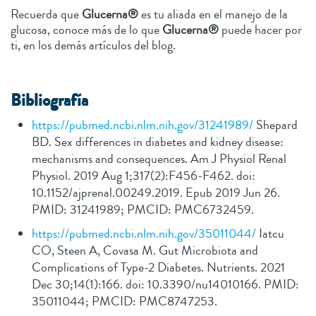
Recuerda que
Glucerna®
es tu aliada en el manejo de la
glucosa, conoce más de lo que
Glucerna®
puede hacer por
ti, en los demás artículos del blog.
Bibliografía
https://pubmed.ncbi.nlm.nih.gov/31241989/
Shepard
BD. Sex differences in diabetes and kidney disease:
mechanisms and consequences. Am J Physiol Renal
Physiol. 2019 Aug 1;317(2):F456-F462. doi:
10.1152/ajprenal.00249.2019. Epub 2019 Jun 26.
PMID: 31241989; PMCID: PMC6732459.
https://pubmed.ncbi.nlm.nih.gov/35011044/
Iatcu
CO, Steen A, Covasa M. Gut Microbiota and
Complications of Type-2 Diabetes. Nutrients. 2021
Dec 30;14(1):166. doi: 10.3390/nu14010166. PMID:
35011044; PMCID: PMC8747253.