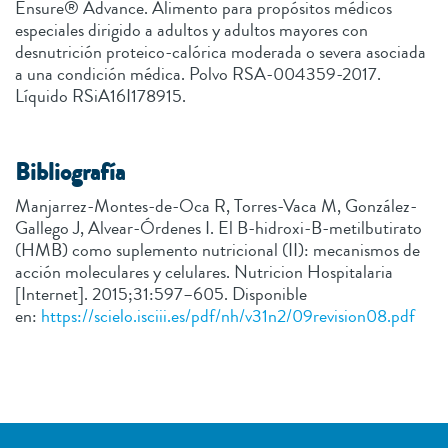
Ensure® Advance. Alimento para propósitos médicos
especiales dirigido a adultos y adultos mayores con
desnutrición proteico-calórica moderada o severa asociada
a una condición médica. Polvo RSA-004359-2017.
Líquido RSiA16I178915.
Bibliografía
Manjarrez-Montes-de-Oca R, Torres-Vaca M, González-
Gallego J, Alvear-Órdenes I. El B-hidroxi-B-metilbutirato
(HMB) como suplemento nutricional (II): mecanismos de
acción moleculares y celulares. Nutricion Hospitalaria
[Internet]. 2015;31:597–605. Disponible
en:
https://scielo.isciii.es/pdf/nh/v31n2/09revision08.pdf