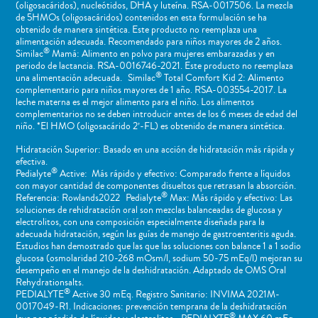
(oligosacáridos), nucleótidos, DHA y luteína. RSA-0017506. La mezcla
de 5HMOs (oligosacáridos) contenidos en esta formulación se ha
obtenido de manera sintética. Este producto no reemplaza una
alimentación adecuada. Recomendado para niños mayores de 2 años.
®
Similac
Mamá: Alimento en polvo para mujeres embarazadas y en
periodo de lactancia. RSA-0016746-2021. Este producto no reemplaza
®
una alimentación adecuada. Similac
Total Comfort Kid 2: Alimento
complementario para niños mayores de 1 año. RSA-003554-2017. La
leche materna es el mejor alimento para el niño. Los alimentos
complementarios no se deben introducir antes de los 6 meses de edad del
niño. *El HMO (oligosacárido 2’-FL) es obtenido de manera sintética.
Hidratación Superior: Basado en una acción de hidratación más rápida y
efectiva.
®
Pedialyte
Active: Más rápido y efectivo: Comparado frente a líquidos
con mayor cantidad de componentes disueltos que retrasan la absorción.
®
Referencia: Rowlands2022 Pedialyte
Max: Más rápido y efectivo: Las
soluciones de rehidratación oral son mezclas balanceadas de glucosa y
electrolitos, con una composición especialmente diseñada para la
adecuada hidratación, según las guías de manejo de gastroenteritis aguda.
Estudios han demostrado que las que las soluciones con balance 1 a 1 sodio
glucosa (osmolaridad 210-268 mOsm/l, sodium 50-75 mEq/l) mejoran su
desempeño en el manejo de la deshidratación. Adaptado de OMS Oral
Rehydrationsalts.
®
PEDIALYTE
Active 30 mEq. Registro Sanitario: INVIMA 2021M-
0017049-R1. Indicaciones: prevención temprana de la deshidratación
®