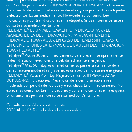
leve por pérdida de líquidos y electrolitos. PEDIALYTE
MAX 60 mEq
con Zinc. Registro Sanitario: INVIMA 2021M-0011256-R2. Indicaciones:
Tratamiento de la deshidratación moderada a grave por pérdida de líquidos
y electrolitos. Es un medicamento. No exceder su consumo. Leer
indicaciones y contraindicaciones en la etiqueta. Si los síntomas persisten
consulte a su médico. Venta libre
®
PEDIALYTE
ES UN MEDICAMENTO INDICADO PARA EL
MANEJO DE LA DESHIDRATACIÓN. PARA MANTENERTE
HIDRATADO TOMA AGUA. EN CASO DE TENER SÍNTOMAS O
EN CONDICIONES EXTERNAS QUE CAUSEN DESHIDRATACIÓN
®
TOMA PEDIALYTE
.
®
Pedialyte
Active 30, es un medicamento para prevenir tempranamente
la deshidratación leve, no es una bebida hidratante energética.
®
Pedialyte
Max 60 mEq, es un medicamento para el tratamiento de la
deshidratación moderada a grave, no es una bebida hidratante energética.
®
PEDIALYTE
Active 45 mEq. Registro Sanitario: INVIMA 2021M-
0011356-R2. Indicaciones: Prevención de la deshidratación leve a
moderada por pérdida de líquidos y electrolitos. Es un medicamento. No
exceder su consumo. Leer indicaciones y contraindicaciones en la etiqueta.
Si los síntomas persisten consulte a su médico. Venta libre.
Consulte a su médico o nutricionista.
®
2026 Abbott
. Todos los derechos reservados.