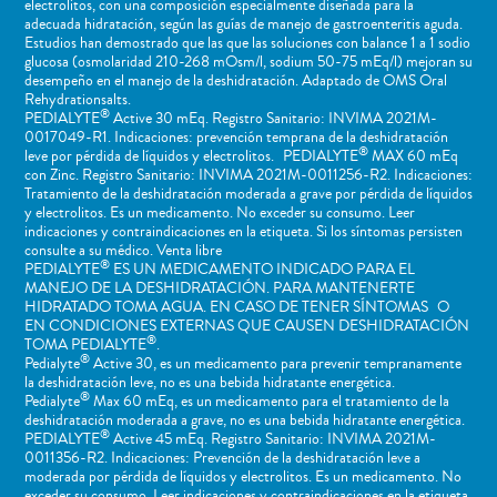
electrolitos, con una composición especialmente diseñada para la
adecuada hidratación, según las guías de manejo de gastroenteritis aguda.
Estudios han demostrado que las que las soluciones con balance 1 a 1 sodio
glucosa (osmolaridad 210-268 mOsm/l, sodium 50-75 mEq/l) mejoran su
desempeño en el manejo de la deshidratación. Adaptado de OMS Oral
Rehydrationsalts.
®
PEDIALYTE
Active 30 mEq. Registro Sanitario: INVIMA 2021M-
0017049-R1. Indicaciones: prevención temprana de la deshidratación
®
leve por pérdida de líquidos y electrolitos. PEDIALYTE
MAX 60 mEq
con Zinc. Registro Sanitario: INVIMA 2021M-0011256-R2. Indicaciones:
Tratamiento de la deshidratación moderada a grave por pérdida de líquidos
y electrolitos. Es un medicamento. No exceder su consumo. Leer
indicaciones y contraindicaciones en la etiqueta. Si los síntomas persisten
consulte a su médico. Venta libre
®
PEDIALYTE
ES UN MEDICAMENTO INDICADO PARA EL
MANEJO DE LA DESHIDRATACIÓN. PARA MANTENERTE
HIDRATADO TOMA AGUA. EN CASO DE TENER SÍNTOMAS O
EN CONDICIONES EXTERNAS QUE CAUSEN DESHIDRATACIÓN
®
TOMA PEDIALYTE
.
®
Pedialyte
Active 30, es un medicamento para prevenir tempranamente
la deshidratación leve, no es una bebida hidratante energética.
®
Pedialyte
Max 60 mEq, es un medicamento para el tratamiento de la
deshidratación moderada a grave, no es una bebida hidratante energética.
®
PEDIALYTE
Active 45 mEq. Registro Sanitario: INVIMA 2021M-
0011356-R2. Indicaciones: Prevención de la deshidratación leve a
moderada por pérdida de líquidos y electrolitos. Es un medicamento. No
exceder su consumo. Leer indicaciones y contraindicaciones en la etiqueta.