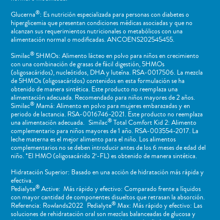
®
Glucerna
: Es nutrición especializada para personas con diabetes o
hiperglicemia que presentan condiciones médicas asociadas y que no
alcanzan sus requerimientos nutricionales o metabólicos con una
alimentación normal o modificadas. ANCOENS202545455.
®
Similac
5HMOs: Alimento lácteo en polvo para niños en crecimiento
con una combinación de grasas de fácil digestión, 5HMOs
(oligosacáridos), nucleótidos, DHA y luteína. RSA-0017506. La mezcla
de 5HMOs (oligosacáridos) contenidos en esta formulación se ha
obtenido de manera sintética. Este producto no reemplaza una
alimentación adecuada. Recomendado para niños mayores de 2 años.
®
Similac
Mamá: Alimento en polvo para mujeres embarazadas y en
periodo de lactancia. RSA-0016746-2021. Este producto no reemplaza
®
una alimentación adecuada. Similac
Total Comfort Kid 2: Alimento
complementario para niños mayores de 1 año. RSA-003554-2017. La
leche materna es el mejor alimento para el niño. Los alimentos
complementarios no se deben introducir antes de los 6 meses de edad del
niño. *El HMO (oligosacárido 2’-FL) es obtenido de manera sintética.
Hidratación Superior: Basado en una acción de hidratación más rápida y
efectiva.
®
Pedialyte
Active: Más rápido y efectivo: Comparado frente a líquidos
con mayor cantidad de componentes disueltos que retrasan la absorción.
®
Referencia: Rowlands2022 Pedialyte
Max: Más rápido y efectivo: Las
soluciones de rehidratación oral son mezclas balanceadas de glucosa y