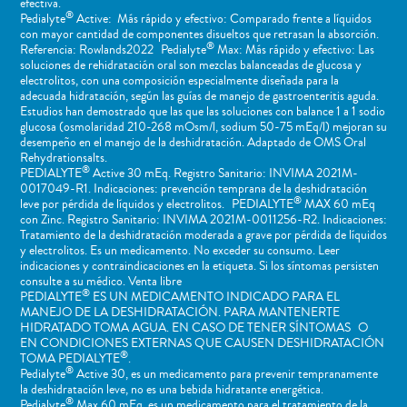
efectiva.
®
Pedialyte
Active: Más rápido y efectivo: Comparado frente a líquidos
con mayor cantidad de componentes disueltos que retrasan la absorción.
®
Referencia: Rowlands2022 Pedialyte
Max: Más rápido y efectivo: Las
soluciones de rehidratación oral son mezclas balanceadas de glucosa y
electrolitos, con una composición especialmente diseñada para la
adecuada hidratación, según las guías de manejo de gastroenteritis aguda.
Estudios han demostrado que las que las soluciones con balance 1 a 1 sodio
glucosa (osmolaridad 210-268 mOsm/l, sodium 50-75 mEq/l) mejoran su
desempeño en el manejo de la deshidratación. Adaptado de OMS Oral
Rehydrationsalts.
®
PEDIALYTE
Active 30 mEq. Registro Sanitario: INVIMA 2021M-
0017049-R1. Indicaciones: prevención temprana de la deshidratación
®
leve por pérdida de líquidos y electrolitos. PEDIALYTE
MAX 60 mEq
con Zinc. Registro Sanitario: INVIMA 2021M-0011256-R2. Indicaciones:
Tratamiento de la deshidratación moderada a grave por pérdida de líquidos
y electrolitos. Es un medicamento. No exceder su consumo. Leer
indicaciones y contraindicaciones en la etiqueta. Si los síntomas persisten
consulte a su médico. Venta libre
®
PEDIALYTE
ES UN MEDICAMENTO INDICADO PARA EL
MANEJO DE LA DESHIDRATACIÓN. PARA MANTENERTE
HIDRATADO TOMA AGUA. EN CASO DE TENER SÍNTOMAS O
EN CONDICIONES EXTERNAS QUE CAUSEN DESHIDRATACIÓN
®
TOMA PEDIALYTE
.
®
Pedialyte
Active 30, es un medicamento para prevenir tempranamente
la deshidratación leve, no es una bebida hidratante energética.
®
Pedialyte
Max 60 mEq, es un medicamento para el tratamiento de la