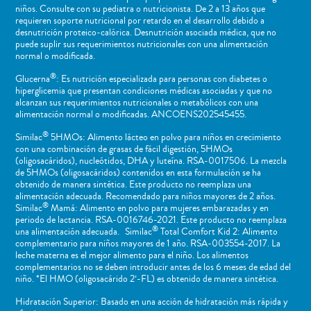
niños​. Consulte con su pediatra o nutricionista. De 2 a 13 años que
requieren soporte nutricional por retardo en el desarrollo debido a
desnutrición proteico-calórica. Desnutrición asociada médica, que no
puede suplir sus requerimientos nutricionales con una alimentación
normal o ​modificada.
®
Glucerna
: Es nutrición especializada para personas con diabetes o
hiperglicemia que presentan condiciones médicas asociadas y que no
alcanzan sus requerimientos nutricionales o metabólicos con una
alimentación normal o modificadas. ANCOENS202545455.
®
Similac
5HMOs: Alimento lácteo en polvo para niños en crecimiento
con una combinación de grasas de fácil digestión, 5HMOs
(oligosacáridos), nucleótidos, DHA y luteína. RSA-0017506. La mezcla
de 5HMOs (oligosacáridos) contenidos en esta formulación se ha
obtenido de manera sintética. Este producto no reemplaza una
alimentación adecuada. Recomendado para niños mayores de 2 años.
®
Similac
Mamá: Alimento en polvo para mujeres embarazadas y en
periodo de lactancia. RSA-0016746-2021. Este producto no reemplaza
®
una alimentación adecuada. Similac
Total Comfort Kid 2: Alimento
complementario para niños mayores de 1 año. RSA-003554-2017. La
leche materna es el mejor alimento para el niño. Los alimentos
complementarios no se deben introducir antes de los 6 meses de edad del
niño. *El HMO (oligosacárido 2’-FL) es obtenido de manera sintética.
Hidratación Superior: Basado en una acción de hidratación más rápida y