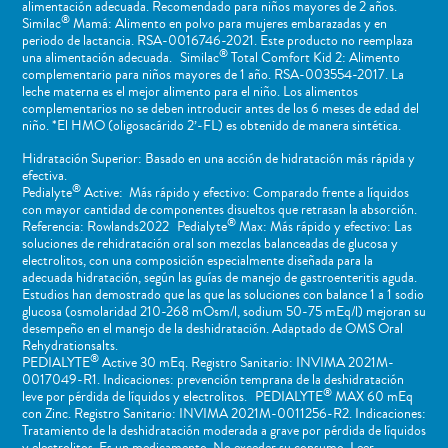
alimentación adecuada. Recomendado para niños mayores de 2 años.
®
Similac
Mamá: Alimento en polvo para mujeres embarazadas y en
periodo de lactancia. RSA-0016746-2021. Este producto no reemplaza
®
una alimentación adecuada. Similac
Total Comfort Kid 2: Alimento
complementario para niños mayores de 1 año. RSA-003554-2017. La
leche materna es el mejor alimento para el niño. Los alimentos
complementarios no se deben introducir antes de los 6 meses de edad del
niño. *El HMO (oligosacárido 2’-FL) es obtenido de manera sintética.
Hidratación Superior: Basado en una acción de hidratación más rápida y
efectiva.
®
Pedialyte
Active: Más rápido y efectivo: Comparado frente a líquidos
con mayor cantidad de componentes disueltos que retrasan la absorción.
®
Referencia: Rowlands2022 Pedialyte
Max: Más rápido y efectivo: Las
soluciones de rehidratación oral son mezclas balanceadas de glucosa y
electrolitos, con una composición especialmente diseñada para la
adecuada hidratación, según las guías de manejo de gastroenteritis aguda.
Estudios han demostrado que las que las soluciones con balance 1 a 1 sodio
glucosa (osmolaridad 210-268 mOsm/l, sodium 50-75 mEq/l) mejoran su
desempeño en el manejo de la deshidratación. Adaptado de OMS Oral
Rehydrationsalts.
®
PEDIALYTE
Active 30 mEq. Registro Sanitario: INVIMA 2021M-
0017049-R1. Indicaciones: prevención temprana de la deshidratación
®
leve por pérdida de líquidos y electrolitos. PEDIALYTE
MAX 60 mEq
con Zinc. Registro Sanitario: INVIMA 2021M-0011256-R2. Indicaciones:
Tratamiento de la deshidratación moderada a grave por pérdida de líquidos
y electrolitos. Es un medicamento. No exceder su consumo. Leer