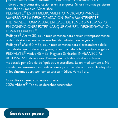
indicaciones y contraindicaciones en la etiqueta. Si los síntomas persisten
consulte a su médico. Venta libre
®
PEDIALYTE
ES UN MEDICAMENTO INDICADO PARA EL
MANEJO DE LA DESHIDRATACIÓN. PARA MANTENERTE
HIDRATADO TOMA AGUA. EN CASO DE TENER SÍNTOMAS O
EN CONDICIONES EXTERNAS QUE CAUSEN DESHIDRATACIÓN
®
TOMA PEDIALYTE
.
®
Pedialyte
Active 30, es un medicamento para prevenir tempranamente
la deshidratación leve, no es una bebida hidratante energética.
®
Pedialyte
Max 60 mEq, es un medicamento para el tratamiento de la
deshidratación moderada a grave, no es una bebida hidratante energética.
®
PEDIALYTE
Active 45 mEq. Registro Sanitario: INVIMA 2021M-
0011356-R2. Indicaciones: Prevención de la deshidratación leve a
moderada por pérdida de líquidos y electrolitos. Es un medicamento. No
exceder su consumo. Leer indicaciones y contraindicaciones en la etiqueta.
Si los síntomas persisten consulte a su médico. Venta libre.
Consulte a su médico o nutricionista.
®
2026 Abbott
. Todos los derechos reservados.
Guest user popup