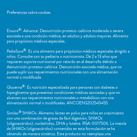
Preferencias sobre cookies
®
Ensure
: Advance: Desnutrición proteico-calórica moderada o severa
asociada a una condición médica, en adultos y adultos mayores. Alimento
para propósitos médicos especiales.
®
PediaSure
: Es una alimento para propósitos médicos especiales dirigido a
niños​. Consulte con su pediatra o nutricionista. De 2 a 13 años que
requieren soporte nutricional por retardo en el desarrollo debido a
desnutrición proteico-calórica. Desnutrición asociada médica, que no
puede suplir sus requerimientos nutricionales con una alimentación
normal o ​modificada.
®
Glucerna
: Es nutrición especializada para personas con diabetes o
hiperglicemia que presentan condiciones médicas asociadas y que no
alcanzan sus requerimientos nutricionales o metabólicos con una
alimentación normal o modificadas. ANCOENS202545455.
®
Similac
5HMOs: Alimento lácteo en polvo para niños en crecimiento
con una combinación de grasas de fácil digestión, 5HMOs
(oligosacáridos), nucleótidos, DHA y luteína. RSA-0017506. La mezcla
de 5HMOs (oligosacáridos) contenidos en esta formulación se ha
obtenido de manera sintética. Este producto no reemplaza una