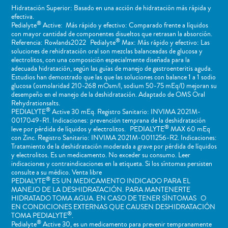
Hidratación Superior: Basado en una acción de hidratación más rápida y
efectiva.
®
Pedialyte
Active: Más rápido y efectivo: Comparado frente a líquidos
con mayor cantidad de componentes disueltos que retrasan la absorción.
®
Referencia: Rowlands2022 Pedialyte
Max: Más rápido y efectivo: Las
soluciones de rehidratación oral son mezclas balanceadas de glucosa y
electrolitos, con una composición especialmente diseñada para la
adecuada hidratación, según las guías de manejo de gastroenteritis aguda.
Estudios han demostrado que las que las soluciones con balance 1 a 1 sodio
glucosa (osmolaridad 210-268 mOsm/l, sodium 50-75 mEq/l) mejoran su
desempeño en el manejo de la deshidratación. Adaptado de OMS Oral
Rehydrationsalts.
®
PEDIALYTE
Active 30 mEq. Registro Sanitario: INVIMA 2021M-
0017049-R1. Indicaciones: prevención temprana de la deshidratación
®
leve por pérdida de líquidos y electrolitos. PEDIALYTE
MAX 60 mEq
con Zinc. Registro Sanitario: INVIMA 2021M-0011256-R2. Indicaciones:
Tratamiento de la deshidratación moderada a grave por pérdida de líquidos
y electrolitos. Es un medicamento. No exceder su consumo. Leer
indicaciones y contraindicaciones en la etiqueta. Si los síntomas persisten
consulte a su médico. Venta libre
®
PEDIALYTE
ES UN MEDICAMENTO INDICADO PARA EL
MANEJO DE LA DESHIDRATACIÓN. PARA MANTENERTE
HIDRATADO TOMA AGUA. EN CASO DE TENER SÍNTOMAS O
EN CONDICIONES EXTERNAS QUE CAUSEN DESHIDRATACIÓN
®
TOMA PEDIALYTE
.
®
Pedialyte
Active 30, es un medicamento para prevenir tempranamente