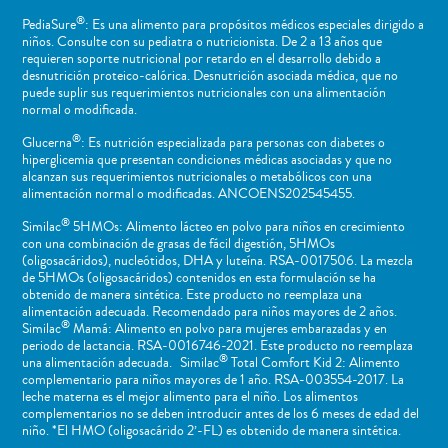
®
PediaSure
: Es una alimento para propósitos médicos especiales dirigido a
niños​. Consulte con su pediatra o nutricionista. De 2 a 13 años que
requieren soporte nutricional por retardo en el desarrollo debido a
desnutrición proteico-calórica. Desnutrición asociada médica, que no
puede suplir sus requerimientos nutricionales con una alimentación
normal o ​modificada.
®
Glucerna
: Es nutrición especializada para personas con diabetes o
hiperglicemia que presentan condiciones médicas asociadas y que no
alcanzan sus requerimientos nutricionales o metabólicos con una
alimentación normal o modificadas. ANCOENS202545455.
®
Similac
5HMOs: Alimento lácteo en polvo para niños en crecimiento
con una combinación de grasas de fácil digestión, 5HMOs
(oligosacáridos), nucleótidos, DHA y luteína. RSA-0017506. La mezcla
de 5HMOs (oligosacáridos) contenidos en esta formulación se ha
obtenido de manera sintética. Este producto no reemplaza una
alimentación adecuada. Recomendado para niños mayores de 2 años.
®
Similac
Mamá: Alimento en polvo para mujeres embarazadas y en
periodo de lactancia. RSA-0016746-2021. Este producto no reemplaza
®
una alimentación adecuada. Similac
Total Comfort Kid 2: Alimento
complementario para niños mayores de 1 año. RSA-003554-2017. La
leche materna es el mejor alimento para el niño. Los alimentos
complementarios no se deben introducir antes de los 6 meses de edad del
niño. *El HMO (oligosacárido 2’-FL) es obtenido de manera sintética.