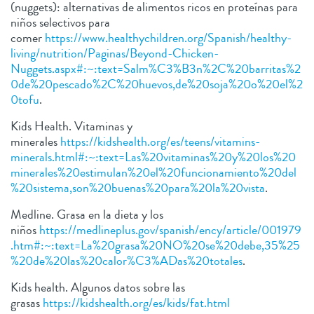
(nuggets): alternativas de alimentos ricos en proteínas para
niños selectivos para
comer
https://www.healthychildren.org/Spanish/healthy-
living/nutrition/Paginas/Beyond-Chicken-
Nuggets.aspx#:~:text=Salm%C3%B3n%2C%20barritas%2
0de%20pescado%2C%20huevos,de%20soja%20o%20el%2
0tofu
.
Kids Health. Vitaminas y
minerales
https://kidshealth.org/es/teens/vitamins-
minerals.html#:~:text=Las%20vitaminas%20y%20los%20
minerales%20estimulan%20el%20funcionamiento%20del
%20sistema,son%20buenas%20para%20la%20vista
.
Medline. Grasa en la dieta y los
niños
https://medlineplus.gov/spanish/ency/article/001979
.htm#:~:text=La%20grasa%20NO%20se%20debe,35%25
%20de%20las%20calor%C3%ADas%20totales
.
Kids health. Algunos datos sobre las
grasas
https://kidshealth.org/es/kids/fat.html