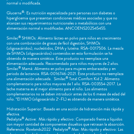
normal o ​modificada.
®
Glucerna
: Es nutrición especializada para personas con diabetes o
hiperglicemia que presentan condiciones médicas asociadas y que no
alcanzan sus requerimientos nutricionales o metabólicos con una
alimentación normal o modificadas. ANCOENS202545455.
®
Similac
5HMOs: Alimento lácteo en polvo para niños en crecimiento
con una combinación de grasas de fácil digestión, 5HMOs
(oligosacáridos), nucleótidos, DHA y luteína. RSA-0017506. La mezcla
de 5HMOs (oligosacáridos) contenidos en esta formulación se ha
obtenido de manera sintética. Este producto no reemplaza una
alimentación adecuada. Recomendado para niños mayores de 2 años.
®
Similac
Mamá: Alimento en polvo para mujeres embarazadas y en
periodo de lactancia. RSA-0016746-2021. Este producto no reemplaza
®
una alimentación adecuada. Similac
Total Comfort Kid 2: Alimento
complementario para niños mayores de 1 año. RSA-003554-2017. La
leche materna es el mejor alimento para el niño. Los alimentos
complementarios no se deben introducir antes de los 6 meses de edad del
niño. *El HMO (oligosacárido 2’-FL) es obtenido de manera sintética.
Hidratación Superior: Basado en una acción de hidratación más rápida y
efectiva.
®
Pedialyte
Active: Más rápido y efectivo: Comparado frente a líquidos
con mayor cantidad de componentes disueltos que retrasan la absorción.
®
Referencia: Rowlands2022 Pedialyte
Max: Más rápido y efectivo: Las