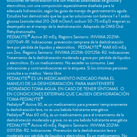
soluciones de rehidratación oral son mezclas balanceadas de glucosa y
electrolitos, con una composición especialmente diseñada para la
adecuada hidratación, según las guías de manejo de gastroenteritis aguda.
Estudios han demostrado que las que las soluciones con balance 1 a 1 sodio
glucosa (osmolaridad 210-268 mOsm/l, sodium 50-75 mEq/l) mejoran su
desempeño en el manejo de la deshidratación. Adaptado de OMS Oral
Rehydrationsalts.
®
PEDIALYTE
Active 30 mEq. Registro Sanitario: INVIMA 2021M-
0017049-R1. Indicaciones: prevención temprana de la deshidratación
®
leve por pérdida de líquidos y electrolitos. PEDIALYTE
MAX 60 mEq
con Zinc. Registro Sanitario: INVIMA 2021M-0011256-R2. Indicaciones:
Tratamiento de la deshidratación moderada a grave por pérdida de líquidos
y electrolitos. Es un medicamento. No exceder su consumo. Leer
indicaciones y contraindicaciones en la etiqueta. Si los síntomas persisten
consulte a su médico. Venta libre
®
PEDIALYTE
ES UN MEDICAMENTO INDICADO PARA EL
MANEJO DE LA DESHIDRATACIÓN. PARA MANTENERTE
HIDRATADO TOMA AGUA. EN CASO DE TENER SÍNTOMAS O
EN CONDICIONES EXTERNAS QUE CAUSEN DESHIDRATACIÓN
®
TOMA PEDIALYTE
.
®
Pedialyte
Active 30, es un medicamento para prevenir tempranamente
la deshidratación leve, no es una bebida hidratante energética.
®
Pedialyte
Max 60 mEq, es un medicamento para el tratamiento de la
deshidratación moderada a grave, no es una bebida hidratante energética.
®
PEDIALYTE
Active 45 mEq. Registro Sanitario: INVIMA 2021M-
0011356-R2. Indicaciones: Prevención de la deshidratación leve a
moderada por pérdida de líquidos y electrolitos. Es un medicamento. No