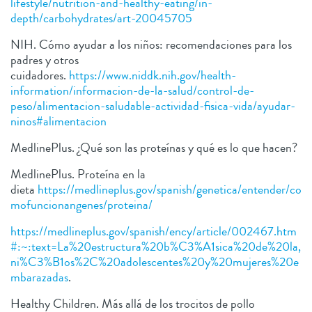
lifestyle/nutrition-and-healthy-eating/in-
depth/carbohydrates/art-20045705
NIH. Cómo ayudar a los niños: recomendaciones para los
padres y otros
cuidadores.
https://www.niddk.nih.gov/health-
information/informacion-de-la-salud/control-de-
peso/alimentacion-saludable-actividad-fisica-vida/ayudar-
ninos#alimentacion
MedlinePlus. ¿Qué son las proteínas y qué es lo que hacen?
MedlinePlus. Proteína en la
dieta
https://medlineplus.gov/spanish/genetica/entender/co
mofuncionangenes/proteina/
https://medlineplus.gov/spanish/ency/article/002467.htm
#:~:text=La%20estructura%20b%C3%A1sica%20de%20la,
ni%C3%B1os%2C%20adolescentes%20y%20mujeres%20e
mbarazadas
.
Healthy Children. Más allá de los trocitos de pollo