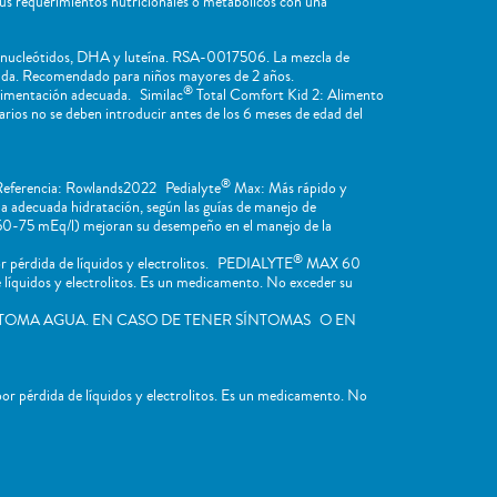
sus requerimientos nutricionales o metabólicos con una
, nucleótidos, DHA y luteína. RSA-0017506. La mezcla de
cuada. Recomendado para niños mayores de 2 años.
®
limentación adecuada. Similac
Total Comfort Kid 2: Alimento
os no se deben introducir antes de los 6 meses de edad del
®
 Referencia: Rowlands2022 Pedialyte
Max: Más rápido y
la adecuada hidratación, según las guías de manejo de
m 50-75 mEq/l) mejoran su desempeño en el manejo de la
®
 pérdida de líquidos y electrolitos. PEDIALYTE
MAX 60
íquidos y electrolitos. Es un medicamento. No exceder su
TOMA AGUA. EN CASO DE TENER SÍNTOMAS O EN
 pérdida de líquidos y electrolitos. Es un medicamento. No