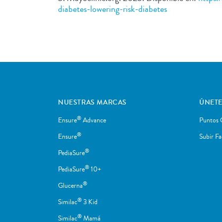
diabetes-lowering-risk-diabetes
NUESTRAS MARCAS
ÚNETE
®
Ensure
Advance
Puntos 
®
Ensure
Subir Fa
®
PediaSure
®
PediaSure
10+
®
Glucerna
®
Similac
3 Kid
®
Similac
Mamá