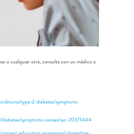
eso o cualquier otra, consulta con un médico o
conditions/type-2-diabetes/symptoms-
ons/diabetes/symptoms-causes/syc-20371444
s/patient-education-minnesota/classes/pre-