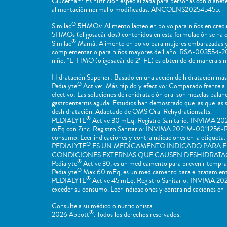
Glucerna
: Es nutrición especializada para personas con diabe
alimentación normal o modificadas. ANCOENS202545455.
®
Similac
5HMOs: Alimento lácteo en polvo para niños en creci
5HMOs (oligosacáridos) contenidos en esta formulación se ha
®
Similac
Mamá: Alimento en polvo para mujeres embarazadas y
complementario para niños mayores de 1 año. RSA-003554-2017. 
niño. *El HMO (oligosacárido 2’-FL) es obtenido de manera sint
Hidratación Superior: Basado en una acción de hidratación más 
®
Pedialyte
Active: Más rápido y efectivo: Comparado frente a 
efectivo: Las soluciones de rehidratación oral son mezclas bala
gastroenteritis aguda. Estudios han demostrado que las que la
deshidratación. Adaptado de OMS Oral Rehydrationsalts.
®
PEDIALYTE
Active 30 mEq. Registro Sanitario: INVIMA 2021
mEq con Zinc. Registro Sanitario: INVIMA 2021M-0011256-R2. I
consumo. Leer indicaciones y contraindicaciones en la etiqueta. 
®
PEDIALYTE
ES UN MEDICAMENTO INDICADO PARA E
CONDICIONES EXTERNAS QUE CAUSEN DESHIDRATA
®
Pedialyte
Active 30, es un medicamento para prevenir temprana
®
Pedialyte
Max 60 mEq, es un medicamento para el tratamiento 
®
PEDIALYTE
Active 45 mEq. Registro Sanitario: INVIMA 2021
exceder su consumo. Leer indicaciones y contraindicaciones en la
Consulte a su médico o nutricionista.
®
2026 Abbott
. Todos los derechos reservados.