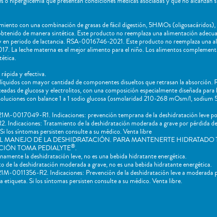
tes o hiperglicemia que presentan condiciones médicas asociadas y que no alcanzan 
miento con una combinación de grasas de fácil digestión, 5HMOs (oligosacáridos)
 obtenido de manera sintética. Este producto no reemplaza una alimentación ade
 en periodo de lactancia. RSA-0016746-2021. Este producto no reemplaza una a
La leche materna es el mejor alimento para el niño. Los alimentos complementari
ética.
rápida y efectiva.
líquidos con mayor cantidad de componentes disueltos que retrasan la absorción.
nceadas de glucosa y electrolitos, con una composición especialmente diseñada para 
s soluciones con balance 1 a 1 sodio glucosa (osmolaridad 210-268 mOsm/l, sodiu
M-0017049-R1. Indicaciones: prevención temprana de la deshidratación leve por
ndicaciones: Tratamiento de la deshidratación moderada a grave por pérdida de l
Si los síntomas persisten consulte a su médico. Venta libre
L MANEJO DE LA DESHIDRATACIÓN. PARA MANTENERTE HIDRATADO 
®
CIÓN TOMA PEDIALYTE
.
mente la deshidratación leve, no es una bebida hidratante energética.
de la deshidratación moderada a grave, no es una bebida hidratante energética.
M-0011356-R2. Indicaciones: Prevención de la deshidratación leve a moderada por
 etiqueta. Si los síntomas persisten consulte a su médico. Venta libre.