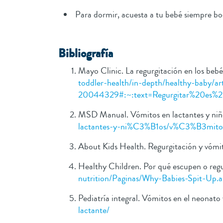
Para dormir, acuesta a tu bebé siempre boca
B
ibliografía
Mayo Clinic. La regurgitación en los bebé
toddler-health/in-depth/healthy-baby/ar
20044329#:~:text=Regurgitar%20es%
MSD Manual. Vómitos en lactantes y niñ
lactantes-y-ni%C3%B1os/v%C3%B3mitos
About Kids Health. Regurgitación y vómi
Healthy Children. Por qué escupen o regu
nutrition/Paginas/Why-Babies-Spit-Up.a
Pediatría integral. Vómitos en el neonato
lactante/