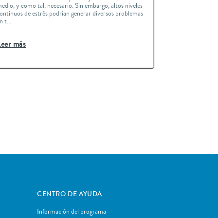
edio, y como tal, necesario. Sin embargo, altos niveles
ontinuos de estrés podrían generar diversos problemas
n t...
Leer más
CENTRO DE AYUDA
Información del programa