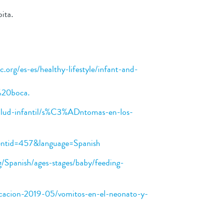
bita.
.org/es-es/healthy-lifestyle/infant-and-
%20boca.
alud-infantil/s%C3%ADntomas-en-los-
tentid=457&language=Spanish
g/Spanish/ages-stages/baby/feeding-
licacion-2019-05/vomitos-en-el-neonato-y-