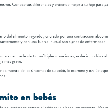
ismo. Conoce sus diferencias y entiende mejor a tu hijo para ga
tario del alimento ingerido generado por una contracción abdomi
stantemente y con una fuerza inusual son signos de enfermedad.
to que puede alertar múltiples situaciones, es decir, podría debe
gía más grave.
nocimiento de los síntomas de tu bebé, lo examine y evalúe aspe
ados.
ómito en bebés
o del estómago regresa al esófago y la boca, sin esfuerzo. Por e