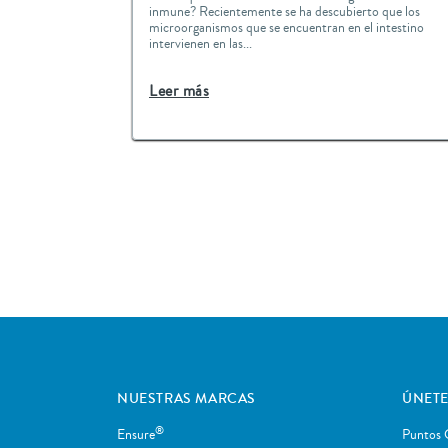
inmune? Recientemente se ha descubierto que los
microorganismos que se encuentran en el intestino
intervienen en las...
Leer más
NUESTRAS MARCAS
ÚNETE
®
Ensure
Puntos 