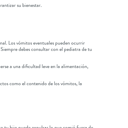
rantizar su bienestar.
nal. Los vómitos eventuales pueden ocurrir
 Siempre debes consultar con el pediatra de tu
rse a una dificultad leve en la alimentación,
ctos como el contenido de los vómitos, la
so tu hijo puede expulsar lo que comió fuera de