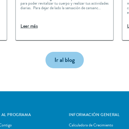
para poder revitalizar tu cuerpo y realizar tus actividades
m
diarias. Para dejar de lado la sensación de cansanc...
c
e
Leer más
Ir al blog
 AL PROGRAMA
INFORMACIÓN GENERAL
Contigo
Calculadora de Crecimiento