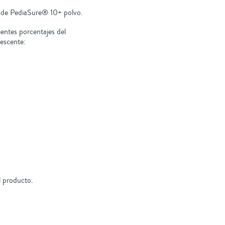
 de PediaSure® 10+ polvo.
entes porcentajes del
lescente:
l producto.