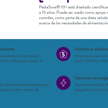
PediaSure® 10+ está diseñado científica
a 15 años. Puede ser usado como apoyo n
comidas, como parte de una dieta saluda
acerca de las necesidades de alimentación
olescentes
Nutrición en adolesce
te proteína de alta calidad,
Proporciona nutrición
a K2 y calcio para apoyar el
clave*, Proteína, Hier
Generación de energí
á científicamente diseñado para
Provee Vitamina B, H
poyar el ultimo estirón de
apoyando la producció