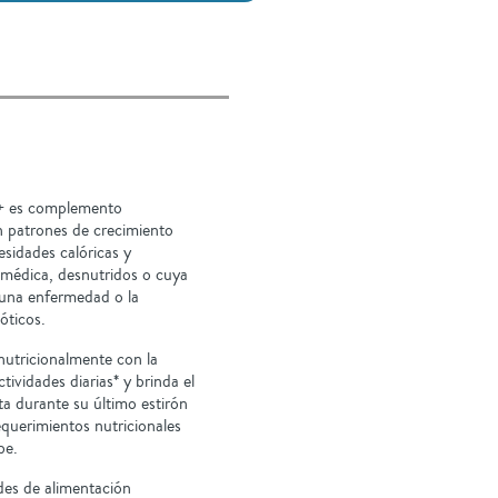
0+ es complemento
on patrones de crecimiento
esidades calóricas y
 médica, desnutridos o cuya
 una enfermedad o la
óticos.
nutricionalmente con la
ividades diarias* y brinda el
ta durante su último estirón
equerimientos nutricionales
be.
des de alimentación