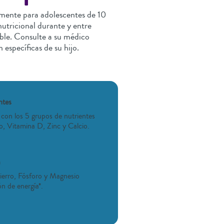
mente para adolescentes de 10
utricional durante y entre
ble. Consulte a su médico
 específicas de su hijo.
ntes
 con los 5 grupos de nutrientes
ro, Vitamina D, Zinc y Calcio.
a
ierro, Fósforo y Magnesio
n de energía*.