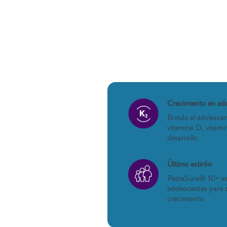
Crecimiento en ad
Brinda al adolescen
vitamina D, vitamin
desarrollo.
Último estirón
PediaSure® 10+ est
adolescentes para a
crecimiento.