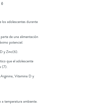
 g.
 los adolescentes durante
parte de una alimentación
áximo potencial.
D y Zinc(6).
tico que el adolescente
a (7).
Arginina, Vitamina D y
 o a temperatura ambiente.