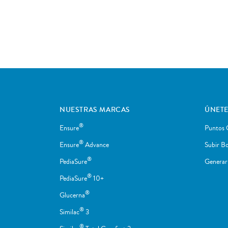
NUESTRAS MARCAS
ÚNETE
®
Ensure
Puntos 
®
Ensure
Advance
Subir Bo
®
PediaSure
Genera
®
PediaSure
10+
®
Glucerna
®
Similac
3
®