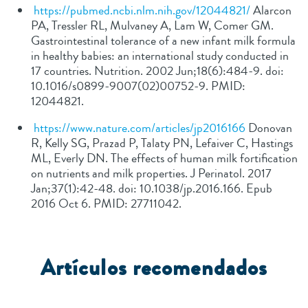
https://pubmed.ncbi.nlm.nih.gov/12044821/
Alarcon
PA, Tressler RL, Mulvaney A, Lam W, Comer GM.
Gastrointestinal tolerance of a new infant milk formula
in healthy babies: an international study conducted in
17 countries. Nutrition. 2002 Jun;18(6):484-9. doi:
10.1016/s0899-9007(02)00752-9. PMID:
12044821.
https://www.nature.com/articles/jp2016166
Donovan
R, Kelly SG, Prazad P, Talaty PN, Lefaiver C, Hastings
ML, Everly DN. The effects of human milk fortification
on nutrients and milk properties. J Perinatol. 2017
Jan;37(1):42-48. doi: 10.1038/jp.2016.166. Epub
2016 Oct 6. PMID: 27711042.
Artículos recomendados