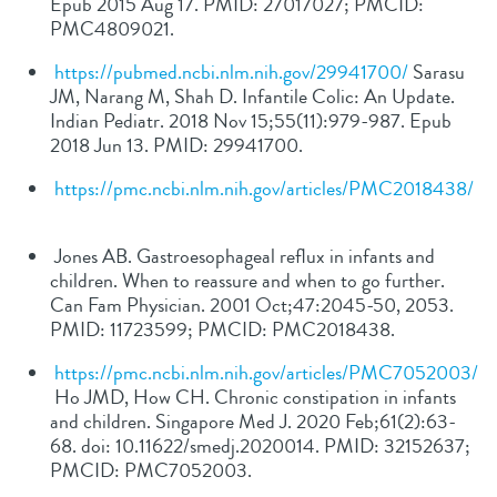
Epub 2015 Aug 17. PMID: 27017027; PMCID:
PMC4809021.
https://pubmed.ncbi.nlm.nih.gov/29941700/
Sarasu
JM, Narang M, Shah D. Infantile Colic: An Update.
Indian Pediatr. 2018 Nov 15;55(11):979-987. Epub
2018 Jun 13. PMID: 29941700.
https://pmc.ncbi.nlm.nih.gov/articles/PMC2018438/
Jones AB. Gastroesophageal reflux in infants and
children. When to reassure and when to go further.
Can Fam Physician. 2001 Oct;47:2045-50, 2053.
PMID: 11723599; PMCID: PMC2018438.
https://pmc.ncbi.nlm.nih.gov/articles/PMC7052003/
Ho JMD, How CH. Chronic constipation in infants
and children. Singapore Med J. 2020 Feb;61(2):63-
68. doi: 10.11622/smedj.2020014. PMID: 32152637;
PMCID: PMC7052003.