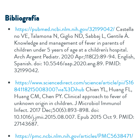
B
ibliografía
https://pubmed.ncbi.nlm.nih.gov/32199042/
Castella
no VE, Talamona N, Giglio ND, Sabbaj L, Gentile Á.
Knowledge and management of fever in parents of
children under 5 years of age at a children's hospital.
Arch Argent Pediatr. 2020 Apr;118(2):89-94. English,
Spanish. doi: 10.5546/aap.2020.eng.89. PMID:
32199042.
https://www.sciencedirect.com/science/article/pii/S16
84118215008300?via%3Dihub
Chien YL, Huang FL,
Huang CM, Chen PY. Clinical approach to fever of
unknown origin in children. J Microbiol Immunol
Infect. 2017 Dec;50(6):893-898. doi:
10.1016/j.jmii.2015.08.007. Epub 2015 Oct 9. PMID:
27143687.
https://pmc.ncbi.nlm.nih.gov/articles/PMC5638471/