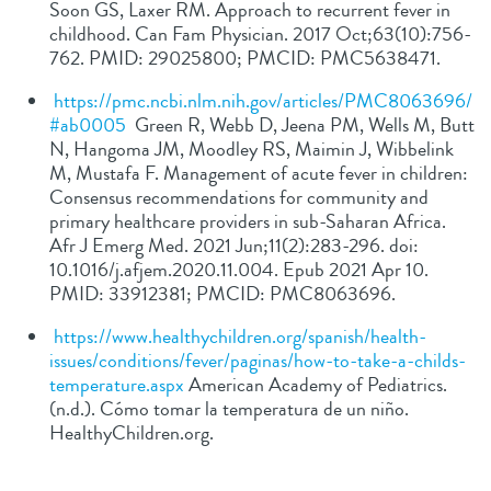
Soon GS, Laxer RM. Approach to recurrent fever in
childhood. Can Fam Physician. 2017 Oct;63(10):756-
762. PMID: 29025800; PMCID: PMC5638471.
https://pmc.ncbi.nlm.nih.gov/articles/PMC8063696/
#ab0005
Green R, Webb D, Jeena PM, Wells M, Butt
N, Hangoma JM, Moodley RS, Maimin J, Wibbelink
M, Mustafa F. Management of acute fever in children:
Consensus recommendations for community and
primary healthcare providers in sub-Saharan Africa.
Afr J Emerg Med. 2021 Jun;11(2):283-296. doi:
10.1016/j.afjem.2020.11.004. Epub 2021 Apr 10.
PMID: 33912381; PMCID: PMC8063696.
https://www.healthychildren.org/spanish/health-
issues/conditions/fever/paginas/how-to-take-a-childs-
temperature.aspx
American Academy of Pediatrics.
(n.d.). Cómo tomar la temperatura de un niño.
HealthyChildren.org.