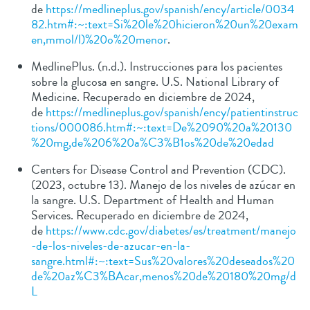
de
https://medlineplus.gov/spanish/ency/article/0034
82.htm#:~:text=Si%20le%20hicieron%20un%20exam
en,mmol/l)%20o%20menor
.
MedlinePlus. (n.d.). Instrucciones para los pacientes
sobre la glucosa en sangre. U.S. National Library of
Medicine. Recuperado en diciembre de 2024,
de
https://medlineplus.gov/spanish/ency/patientinstruc
tions/000086.htm#:~:text=De%2090%20a%20130
%20mg,de%206%20a%C3%B1os%20de%20edad
Centers for Disease Control and Prevention (CDC).
(2023, octubre 13). Manejo de los niveles de azúcar en
la sangre. U.S. Department of Health and Human
Services. Recuperado en diciembre de 2024,
de
https://www.cdc.gov/diabetes/es/treatment/manejo
-de-los-niveles-de-azucar-en-la-
sangre.html#:~:text=Sus%20valores%20deseados%20
de%20az%C3%BAcar,menos%20de%20180%20mg/d
L