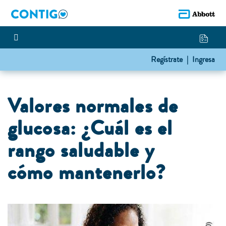
Regístrate |
Ingresa
Val
ores normales de
gl
ucosa: ¿C
uál es el
rango saludable y
cómo
mantenerlo?