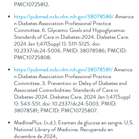
PMC10725812.
https://pubmed.ncbi.nlm.nih.gov/38078586/
America
n Diabetes Association Professional Practice
Committee. 6. Glycemic Goals and Hypoglycemia:
Standards of Care in Diabetes-2024. Diabetes Care.
2024 Jan 1;47(Suppl 1): S111-S125. doi:
10.2337/dc24-S006. PMID: 38078586; PMCID:
PMC10725808.
https://pubmed.ncbi.nlm.nih.gov/38078581/
America
n Diabetes Association Professional Practice
Committee. 3. Prevention or Delay of Diabetes and
Associated Comorbidities: Standards of Care in
Diabetes-2024. Diabetes Care. 2024 Jan 1;47(Suppl
1): S43-S51. doi: 10.2337/dc24-S003. PMID:
38078581; PMCID: PMC10725807.
MedlinePlus. (n.d.). Examen de glucosa en sangre. U.S.
National Library of Medicine. Recuperado en
diciembre de 2024,