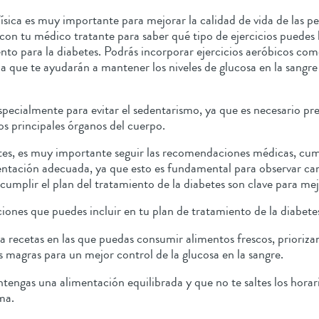
 física es muy importante para mejorar la calidad de vida de las 
con tu médico tratante para saber qué tipo de ejercicios puedes 
ento para la diabetes. Podrás incorporar ejercicios aeróbicos com
 que te ayudarán a mantener los niveles de glucosa en la sangre c
specialmente para evitar el sedentarismo, ya que es necesario pr
os principales órganos del cuerpo.
etes, es muy importante seguir las recomendaciones médicas, cum
mentación adecuada, ya que esto es fundamental para observar cam
mplir el plan del tratamiento de la diabetes son clave para mej
nes que puedes incluir en tu plan de tratamiento de la diabetes
a recetas en las que puedas consumir alimentos frescos, prioriz
s magras para un mejor control de la glucosa en la sangre.
engas una alimentación equilibrada y que no te saltes los hora
ima.