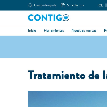
CL
Centro de ayuda
Subir factura
Inicio
Herramientas
Nuestras marcas
P
T
ratamiento de 