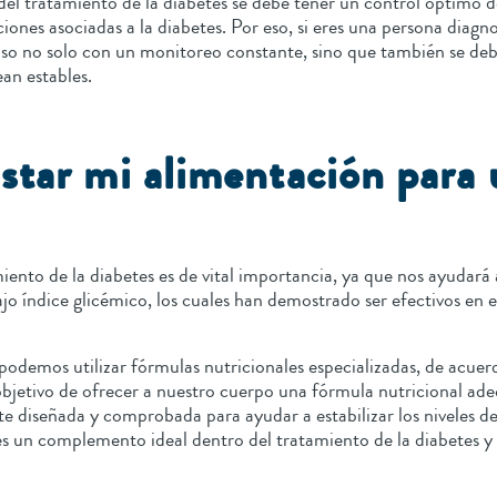
tratamiento de la diabetes se debe tener un control óptimo de l
iones asociadas a la diabetes. Por eso, si eres una persona diagn
o no solo con un monitoreo constante, sino que también se debe
ean estables.
star mi alimentación para
iento de la diabetes es de vital importancia, ya que nos ayudará 
jo índice glicémico, los cuales han demostrado ser efectivos en e
 podemos utilizar fórmulas nutricionales especializadas, de ac
bjetivo de ofrecer a nuestro cuerpo una fórmula nutricional adec
te diseñada y comprobada para ayudar a estabilizar los niveles 
es un complemento ideal dentro del tratamiento de la diabetes y s