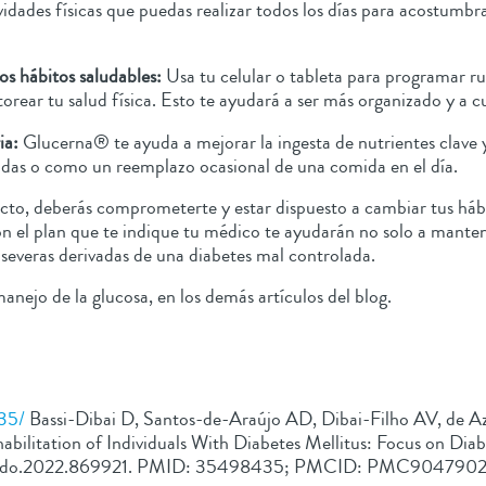
idades físicas que puedas realizar todos los días para acostumbra
s hábitos saludables:
Usa tu celular o tableta para programar ru
torear tu salud física. Esto te ayudará a ser más organizado y a c
ia:
Glucerna® te ayuda a mejorar la ingesta de nutrientes clave
idas o como un reemplazo ocasional de una comida en el día.
ecto, deberás comprometerte y estar dispuesto a cambiar tus háb
con el plan que te indique tu médico te ayudarán no solo a manten
 severas derivadas de una diabetes mal controlada.
nejo de la glucosa, en los demás artículos del blog.
35/
Bassi-Dibai D, Santos-de-Araújo AD, Dibai-Filho AV, de 
abilitation of Individuals With Diabetes Mellitus: Focus on Di
/fendo.2022.869921. PMID: 35498435; PMCID: PMC904790