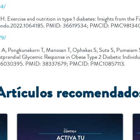
34/
. Exercise and nutrition in type 1 diabetes: Insights from the 
9/fendo.2022.1064185. PMID: 36619534; PMCID: PMC98134
79/
t A, Pongkunakorn T, Manosan T, Ophakas S, Suta S, Pumeiam S
randial Glycemic Response in Obese Type 2 Diabetic Individua
/nu16030395. PMID: 38337679; PMCID: PMC10857113.
A
rtículos recomendado