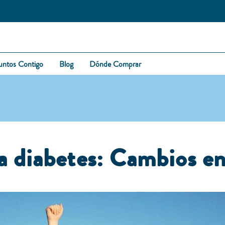
untos Contigo
Blog
Dónde Comprar
la
diabetes
: C
ambios en 