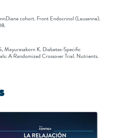
FinnDiane cohort. Front Endocrinol (Lausanne).
08.
, Mayurasakorn K. Diabetes-Specific
ls: A Randomized Crossover Trial. Nutrients.
s