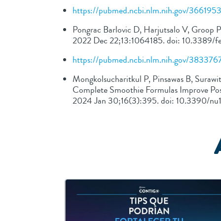
https://pubmed.ncbi.nlm.nih.gov/366195
Pongrac Barlovic D, Harjutsalo V, Groop PH
2022 Dec 22;13:1064185. doi: 10.338
https://pubmed.ncbi.nlm.nih.gov/383376
Mongkolsucharitkul P, Pinsawas B, Surawi
Complete Smoothie Formulas Improve Postp
2024 Jan 30;16(3):395. doi: 10.3390