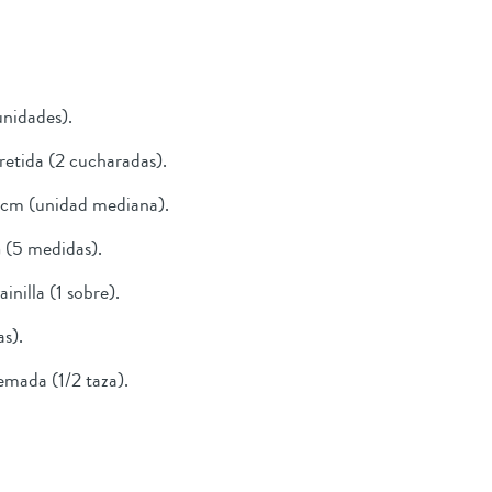
 unidades).
rretida (2 cucharadas).
2 cm (unidad mediana).
a
(5 medidas).
inilla (1 sobre).
as).
emada (1/2 taza).