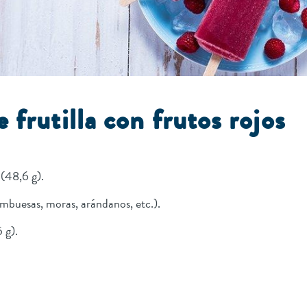
 frutilla con frutos rojos
(48,6 g).
rambuesas, moras, arándanos, etc.).
5 g).