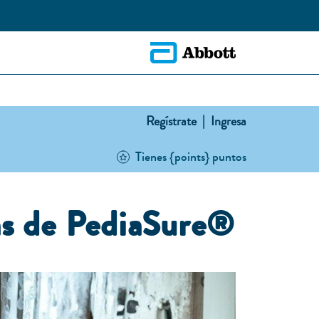
Regístrate |
Ingresa
Tienes {points} puntos
tas de PediaSure®