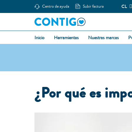
CL
Centro de ayuda
Subir factura
Inicio
Herramientas
Nuestras marcas
P
¿P
or qué es impo