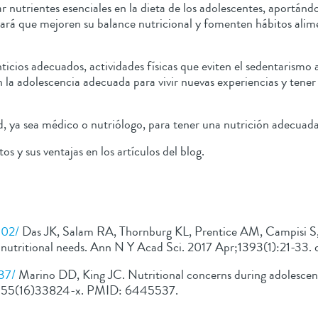
trientes esenciales en la dieta de los adolescentes, aportándole
 hará que mejoren su balance nutricional y fomenten hábitos ali
nticios adecuados, actividades físicas que eviten el sedentari
en la adolescencia adecuada para vivir nuevas experiencias y tene
ud, ya sea médico o nutriólogo, para tener una nutrición adecuad
s y sus ventajas en los artículos del blog.
102/
Das JK, Salam RA, Thornburg KL, Prentice AM, Campisi S, L
d nutritional needs. Ann N Y Acad Sci. 2017 Apr;1393(1):21-33
37/
Marino DD, King JC. Nutritional concerns during adolesce
-3955(16)33824-x. PMID: 6445537.