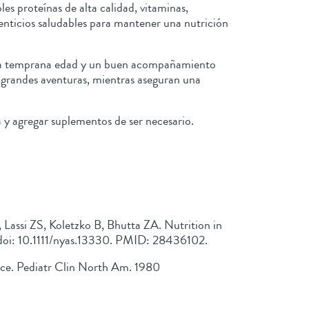
s proteínas de alta calidad, vitaminas,
menticios saludables para mantener una nutrición
smo a temprana edad y un buen acompañamiento
r grandes aventuras, mientras aseguran una
a y agregar suplementos de ser necesario.
assi ZS, Koletzko B, Bhutta ZA. Nutrition in
. doi: 10.1111/nyas.13330. PMID: 28436102.
nce. Pediatr Clin North Am. 1980