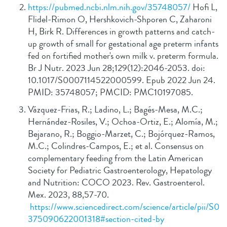
https://pubmed.ncbi.nlm.nih.gov/35748057/
Hofi L,
Flidel-Rimon O, Hershkovich-Shporen C, Zaharoni
H, Birk R. Differences in growth patterns and catch-
up growth of small for gestational age preterm infants
fed on fortified mother's own milk v. preterm formula.
Br J Nutr. 2023 Jun 28;129(12):2046-2053. doi:
10.1017/S0007114522000599. Epub 2022 Jun 24.
PMID: 35748057; PMCID: PMC10197085.
Vázquez-Frias, R.; Ladino, L.; Bagés-Mesa, M.C.;
Hernández-Rosiles, V.; Ochoa-Ortiz, E.; Alomía, M.;
Bejarano, R.; Boggio-Marzet, C.; Bojórquez-Ramos,
M.C.; Colindres-Campos, E.; et al. Consensus on
complementary feeding from the Latin American
Society for Pediatric Gastroenterology, Hepatology
and Nutrition: COCO 2023. Rev. Gastroenterol.
Mex. 2023, 88,57-70.
https://www.sciencedirect.com/science/article/pii/S0
375090622001318#section-cited-by