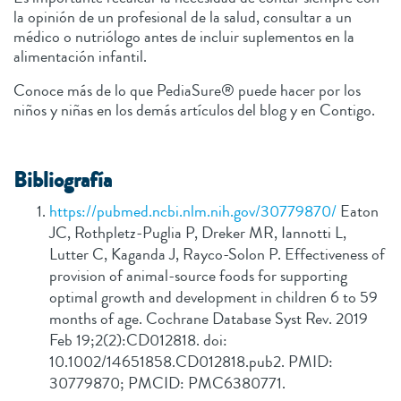
la opinión de un profesional de la salud, consultar a un
médico o nutriólogo antes de incluir suplementos en la
alimentación infantil.
Conoce más de lo que PediaSure® puede hacer por los
niños y niñas en los demás artículos del blog y en Contigo.
B
ibliografía
https://pubmed.ncbi.nlm.nih.gov/30779870/
Eaton
JC, Rothpletz-Puglia P, Dreker MR, Iannotti L,
Lutter C, Kaganda J, Rayco-Solon P. Effectiveness of
provision of animal-source foods for supporting
optimal growth and development in children 6 to 59
months of age. Cochrane Database Syst Rev. 2019
Feb 19;2(2):CD012818. doi:
10.1002/14651858.CD012818.pub2. PMID:
30779870; PMCID: PMC6380771.