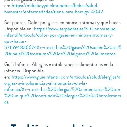
en:
https://mibebeyyo.elmundo.es/bebes/salud-
bienestar/enfermedades/tiene-aire-barriga-4042
Ser padres. Dolor por gases en niños: síntomas y qué hacer.
Disponible en:
https://www.serpadres.es/3-6-anos/salud-
infantil/articulo/dolor-por-gases-en-ninos-sintomas-y-
que-hacer-
571594836674#:~:text=Los%20gases%20suelen%20ser%
20una,el%20consumo%20de%20algunos%20alimentos.
Guía Infantil. Alergias e intolerancias alimentarias en la
infancia. Disponible
en:
https://www.guiainfantil.com/articulos/salud/alergias/al
ergias-e-intolerancias-alimentarias-en-la-
infancia/#:~:text=Las%20alergias%20alimentarias%20son
%20un,que%20confundir%20alergias%20e%20intoleranci
as.