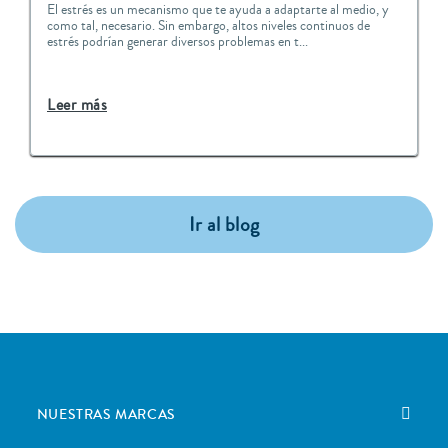
El estrés es un mecanismo que te ayuda a adaptarte al medio, y
como tal, necesario. Sin embargo, altos niveles continuos de
estrés podrían generar diversos problemas en t...
Leer más
Ir al blog
NUESTRAS MARCAS