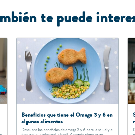
mbién te puede intere
Beneficios que tiene el Omega 3 y 6 en
algunos alimentos
Descubre los beneficios de omega 3 y 6 para la salud y el
D
 y
desarrollo intelectual infantil. Aprende cómo estos
p