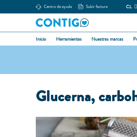
CL
Centro de ayuda
Subir factura
Inicio
Herramientas
Nuestras marcas
P
Glucerna, carboh