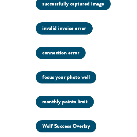
successfully captured image
invalid invoice error
connection error
focus your photo well
monthly points limit
Wolf Success Overlay