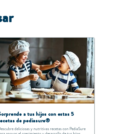
sar
Sorprende a tus hijos con estas 5
recetas de pediasure®
escubre deliciosas y nutritivas recetas con PediaSure
ara apoyar el crecimiento y desarrollo de tus hijos.