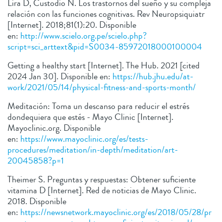
Lira D, Custodio N. Los trastornos del sueño y su compleja
relación con las funciones cognitivas. Rev Neuropsiquiatr
[Internet]. 2018;81(1):20. Disponible
en:
http://www.scielo.org.pe/scielo.php?
script=sci_arttext&pid=S0034-85972018000100004
Getting a healthy start [Internet]. The Hub. 2021 [cited
2024 Jan 30]. Disponible en:
https://hub.jhu.edu/at-
work/2021/05/14/physical-fitness-and-sports-month/
Meditación: Toma un descanso para reducir el estrés
dondequiera que estés - Mayo Clinic [Internet].
Mayoclinic.org. Disponible
en:
https://www.mayoclinic.org/es/tests-
procedures/meditation/in-depth/meditation/art-
20045858?p=1
Theimer S. Preguntas y respuestas: Obtener suficiente
vitamina D [Internet]. Red de noticias de Mayo Clinic.
2018. Disponible
en:
https://newsnetwork.mayoclinic.org/es/2018/05/28/pr