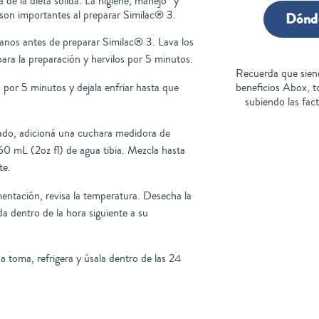
de la dieta sólida. La higiene, manejo y
on importantes al preparar Similac® 3.
Dónd
manos antes de preparar Similac® 3. Lava los
para la preparación y hervilos por 5 minutos.
Recuerda que sien
a por 5 minutos y dejala enfriar hasta que
beneficios Abox, 
subiendo las fac
zado, adicioná una cuchara medidora de
0 mL (2oz fl) de agua tibia. Mezcla hasta
te.
imentación, revisa la temperatura. Desecha la
da dentro de la hora siguiente a su
a toma, refrigera y úsala dentro de las 24