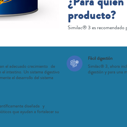
¿Para quién 
producto?
Similac® 3 es recomendado pa
Fácil digestión
n el adecuado crecimiento de
Similac® 3, ahora inc
 el intestino. Un sistema digestivo
digestión y para una m
mente el desarrollo del sistema
entíficamente diseñada y
óticos que ayudan a fortalecer su