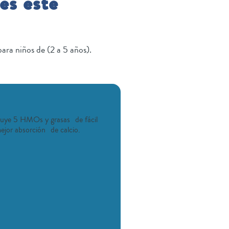
es este
ra niños de (2 a 5 años).
luye 5 HMOs y grasas de fácil
ejor absorción de calcio.