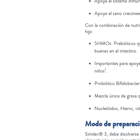
Apoya el sistema inmune
Apoya el sano crecimien
Con la combinación de nutri
hijo:
5HMOs: Prebióticos que
buenas en el intestino.
Importantes para apoyar 
1
niños
.
Probiótico Bifidobacte
Mezcla única de grasa qu
Nucleótidos, Hierro, vi
Modo de preparac
Similac® 3, debe disolverse