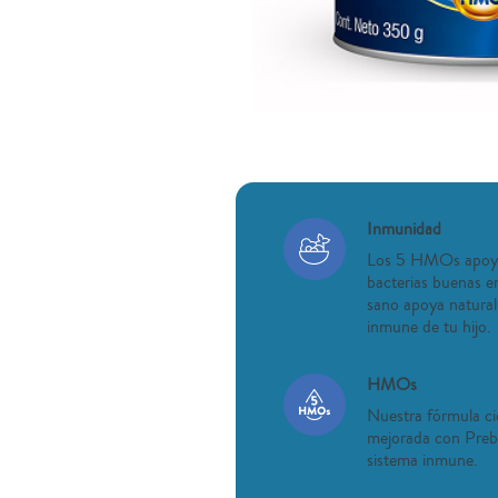
Inmunidad
Los 5 HMOs apoya
bacterias buenas en
sano apoya natural
inmune de tu hijo.
HMOs
Nuestra fórmula ci
mejorada con Prebi
sistema inmune.