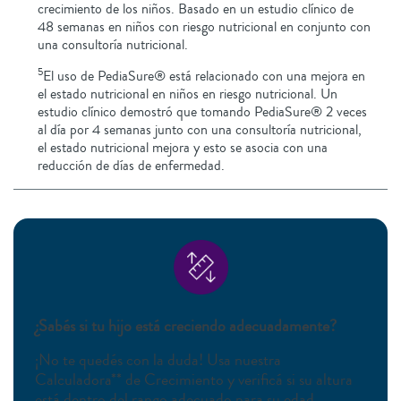
crecimiento de los niños. Basado en un estudio clínico de
48 semanas en niños con riesgo nutricional en conjunto con
una consultoría nutricional.
5
El uso de PediaSure® está relacionado con una mejora en
el estado nutricional en niños en riesgo nutricional. Un
estudio clínico demostró que tomando PediaSure® 2 veces
al día por 4 semanas junto con una consultoría nutricional,
el estado nutricional mejora y esto se asocia con una
reducción de días de enfermedad.
¿Sabés si tu hijo está creciendo adecuadamente?
¡No te quedés con la duda! Usa nuestra
Calculadora** de Crecimiento y verificá si su altura
está dentro del rango adecuado para su edad.