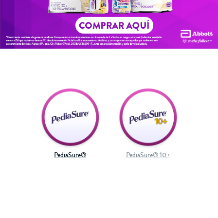
PediaSure®
PediaSure® 10+