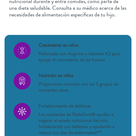
nutricional durante y entre comidas, como parte de
una dieta saludable. Consulta a su médico acerca de las
necesidades de alimentación específicas de tu hijo.
Crecimiento en niños
Reforzado con Arginina y vitamina K2 para
apoyar el crecimiento de los huesos.
Nutrición en niños
Proporciona nutrición con los 5 grupos de
nutrientes clave.
Fortalecimiento de defensas
Los nutrientes de PediaSure® ayudan a
mejorar el estado nutricional del niño,
fortaleciendo sus defensas y ayudando a
reducir sus días de enfermedad***.