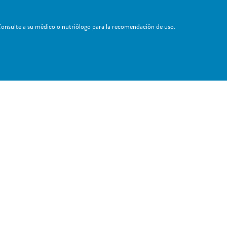
onsulte a su médico o nutriólogo para la recomendación de uso. ​