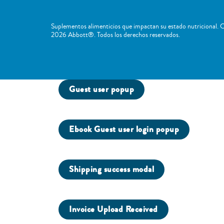
Suplementos alimenticios que impactan su estado nutricional. C
2026 Abbott®. Todos los derechos reservados.
Guest user popup
Ebook Guest user login popup
Shipping success modal
Invoice Upload Received