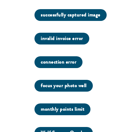
successfully captured image
invalid invoice error
connection error
focus your photo well
monthly points limit