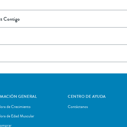
tt Contigo
RMACIÓN GENERAL
CENTRO DE AYUDA
dora de Crecimiento
Contáctanos
dora de Edad Muscular
comprar