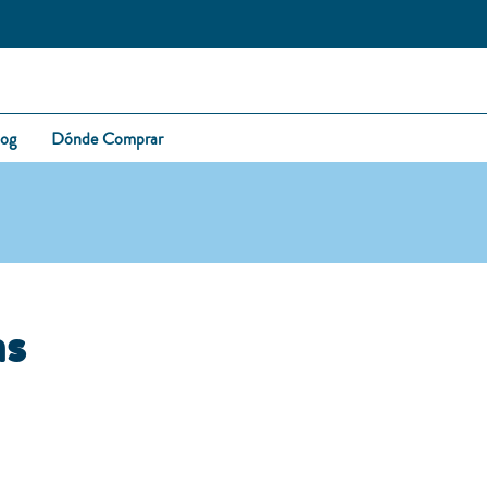
log
Dónde Comprar
as