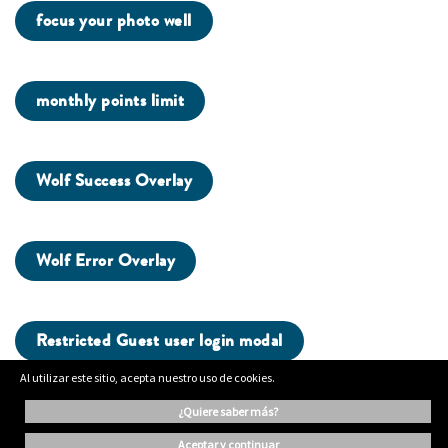
focus your photo well
monthly points limit
Wolf Success Overlay
Wolf Error Overlay
Restricted Guest user login modal
Al utilizar este sitio, acepta nuestro uso de cookies.
¿quiere saber más?
ading...
aceptar y continuar