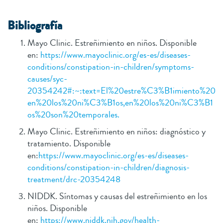
B
ibliografía
Mayo Clinic. Estreñimiento en niños. Disponible
en:
https://www.mayoclinic.org/es-es/diseases-
conditions/constipation-in-children/symptoms-
causes/syc-
20354242#:~:text=El%20estre%C3%B1imiento%20
en%20los%20ni%C3%B1os,en%20los%20ni%C3%B1
os%20son%20temporales.
Mayo Clinic. Estreñimiento en niños: diagnóstico y
tratamiento. Disponible
en:
https://www.mayoclinic.org/es-es/diseases-
conditions/constipation-in-children/diagnosis-
treatment/drc-20354248
NIDDK. Síntomas y causas del estreñimiento en los
niños. Disponible
en:
https://www.niddk.nih.gov/health-