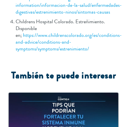
information/informacion-de-la-salud/enfermedades-
digestivas/estrenimiento-ninos/sintomas-causas
Childrens Hospital Colorado. Estreñimiento.
Disponible
en;
https://www.childrenscolorado.org/es/conditions-
and-advice/conditions-and-
symptoms/symptoms/estrenimiento/
T
ambién te puede interesar