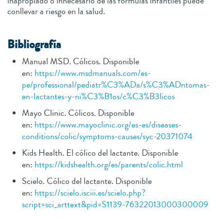
inapropiado o innecesario de las fórmulas infantiles puede
conllevar a riesgo en la salud.
B
ibliografía
Manual MSD. Cólicos. Disponible
en:
https://www.msdmanuals.com/es-
pe/professional/pediatr%C3%ADa/s%C3%ADntomas-
en-lactantes-y-ni%C3%B1os/c%C3%B3licos
Mayo Clinic. Cólicos. Disponible
en:
https://www.mayoclinic.org/es-es/diseases-
conditions/colic/symptoms-causes/syc-20371074
Kids Health. El cólico del lactante. Disponible
en:
https://kidshealth.org/es/parents/colic.html
Scielo. Cólico del lactante. Disponible
en:
https://scielo.isciii.es/scielo.php?
script=sci_arttext&pid=S1139-76322013000300009