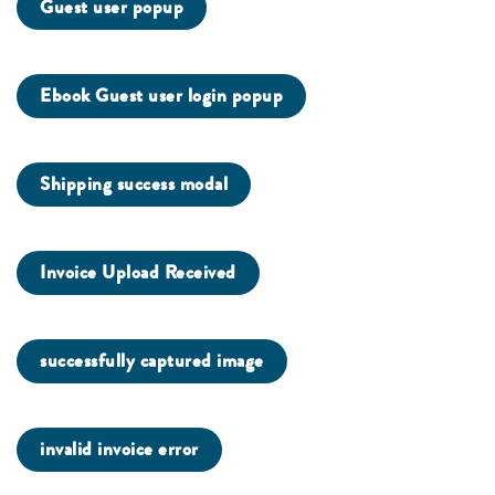
Guest user popup
Ebook Guest user login popup
Shipping success modal
Invoice Upload Received
successfully captured image
invalid invoice error