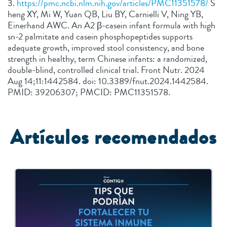
3.
https://pmc.ncbi.nlm.nih.gov/articles/PMC11351578/
S
heng XY, Mi W, Yuan QB, Liu BY, Carnielli V, Ning YB,
Einerhand AWC. An A2 β-casein infant formula with high
sn-2 palmitate and casein phosphopeptides supports
adequate growth, improved stool consistency, and bone
strength in healthy, term Chinese infants: a randomized,
double-blind, controlled clinical trial. Front Nutr. 2024
Aug 14;11:1442584. doi: 10.3389/fnut.2024.1442584.
PMID: 39206307; PMCID: PMC11351578.
A
rtículos recomendados