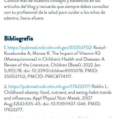
Conoce más de nuestros consejos y beneficios en los
artículos del blog y recuerda que siempre debes consultar
con tu profesional de la salud para cuidar a los niños de
adentro, hacia afuera.
Bibliografía
1.
https://pubmed.ncbi.nlm.nih.gov/35053702/
Kozioł-
Kozakowska A, Maresz K. The Impact of Vitamin K2
(Menaquionones) in Children's Health and Diseases: A
Review of the Literature. Children (Basel). 2022 Jan
5;9(1):78. doi: 10.3390/children9010078. PMID:
35053702; PMCID: PMC8774117.
2.
https://pubmed.ncbi.nlm.nih.gov/17622277/
Roblin L.
Childhood obesity: food, nutrient, and eating-habit trends
and influences. Appl Physiol Nutr Metab. 2007
Aug;32(4):635-45. doi: 10.1139/H07-046. PMID:
17622277.